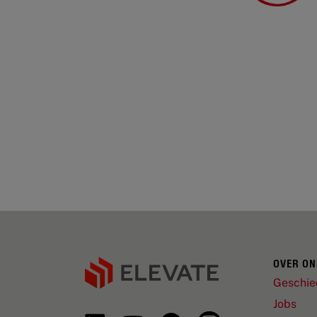
OVER ON
Geschie
Jobs