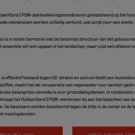
RubberGard EPDM-dakbedekkingsmembranen geïnstalleerd op het hoo
ede membranen werden volledig verlijmd, wat zorgt voor een snelle, b
 is in totale harmonie met de betonnen structuur van het gebouw en
 ensemble wil niet opgaan in het landschap, maar juist een afstand c
effectief bestand tegen UV-stralen en ozon en heeft een levensduu
ke stoffen, maakt het de recuperatie van regenwater voor sanitair gebr
t een belangrijke vereiste is voor groendaksystemen. In combinatie 
n draagt het RubberGard EPDM-membraan bij aan het beperken van s
 De bewoners worden beschermd tegen de hitte in de zomer en de kou
en koelingskosten.
MEER INFO OVER
VRAAG EEN EPDM STA