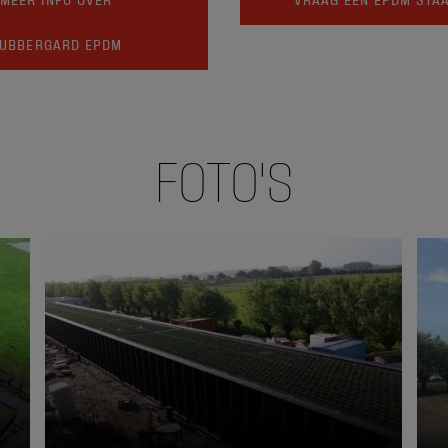
UBBERGARD EPDM
FOTO'S