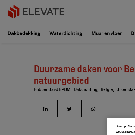
Dakbedekking
Waterdichting
Muur en vloer
D
Duurzame daken voor Be
natuurgebied
RubberGard EPDM,
Dakdichting,
België,
Groenda
Door op “Alle 
websitenavigat