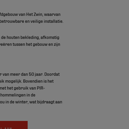
fdgebouw van Het Zwin, waarvan
etrouwbare en veilige installatie.
 de houten bekleding, afkomstig
reëren tussen het gebouw en zijn
r van meer dan 50 jaar. Doordat
uik mogelijk. Bovendien is het
met het gebruik van PIR-
chommelingen in de
 in de winter, wat bijdraagt aan
AL AAN