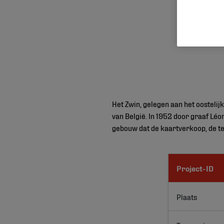
Het Zwin, gelegen aan het oostelij
van België. In 1952 door graaf Lé
gebouw dat de kaartverkoop, de te
Project-ID
Plaats