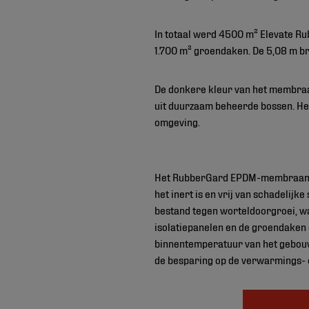
In totaal werd 4500 m² Elevate 
1.700 m² groendaken. De 5,08 m br
De donkere kleur van het membraan
uit duurzaam beheerde bossen. Het
omgeving.
Het RubberGard EPDM-membraan is 
het inert is en vrij van schadelij
bestand tegen worteldoorgroei, wa
isolatiepanelen en de groendake
binnentemperatuur van het gebouw.
de besparing op de verwarmings- 