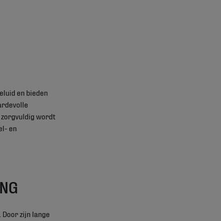
eluid en bieden
ardevolle
 zorgvuldig wordt
el- en
ING
. Door zijn lange