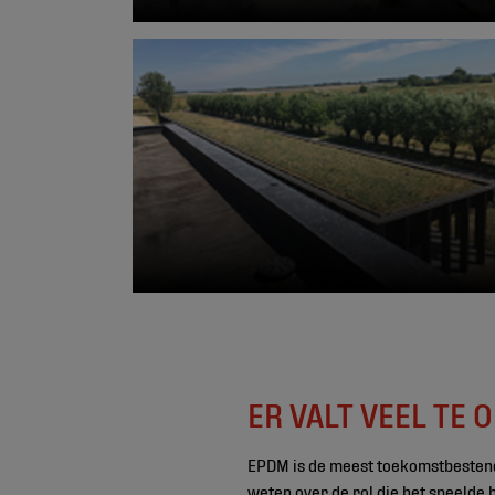
ER VALT VEEL TE
EPDM is de meest toekomstbestend
weten over de rol die het speelde 