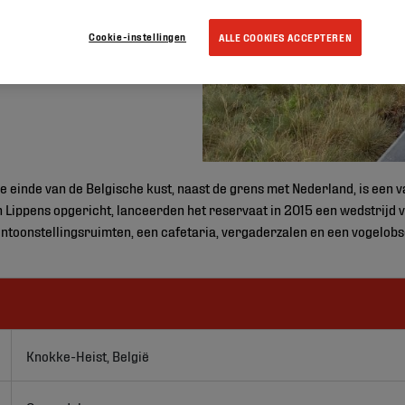
Cookie-instellingen
ALLE COOKIES ACCEPTEREN
ke einde van de Belgische kust, naast de grens met Nederland, is een
on Lippens opgericht, lanceerden het reservaat in 2015 een wedstrijd
ntoonstellingsruimten, een cafetaria, vergaderzalen en een vogelobs
Knokke-Heist, België