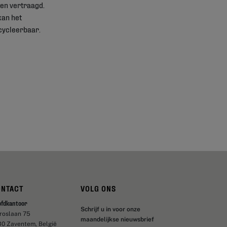
en vertraagd.
kan het
cycleerbaar.
ONTACT
VOLG ONS
ofdkantoor
Schrijf u in voor onze
aroslaan 75
maandelijkse nieuwsbrief
30 Zaventem, België