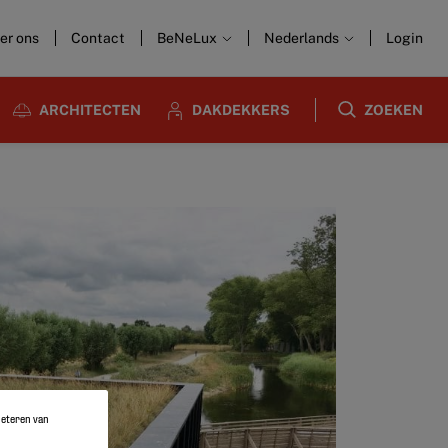
er ons
Contact
BeNeLux
Nederlands
Login
ARCHITECTEN
DAKDEKKERS
ZOEKEN
rbeteren van