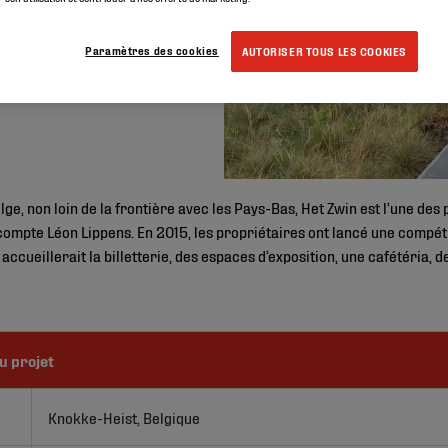
Paramètres des cookies
AUTORISER TOUS LES COOKIES
elge, non loin de la frontière avec les Pays-Bas, Het Zwin est l’une de
ompte Léon Lippens. En 2015, les propriétaires ont lancé une compétiti
ccueillerait la billetterie, des espaces d’exposition, une cafétéria, 
u projet
Knokke-Heist, Belgique