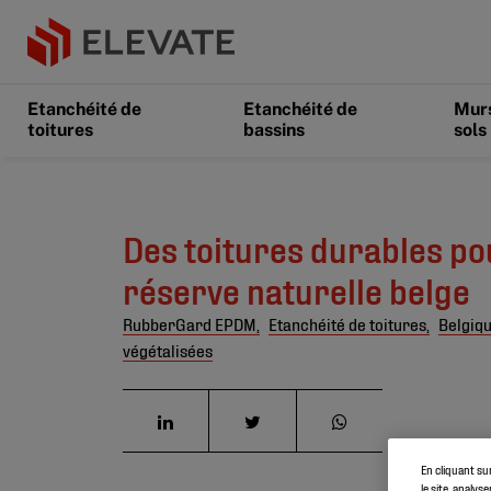
Etanchéité de
Etanchéité de
Murs
toitures
bassins
sols
Des toitures durables po
réserve naturelle belge
RubberGard EPDM,
Etanchéité de toitures,
Belgiqu
végétalisées
En cliquant su
le site, analys