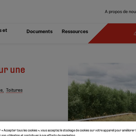
A propos de no
 et
Documents
Ressources
ur une
e,
Toitures
r « Accepter tous les cookies », vous acceptez le stockage de cookies sur votre appareil pour améliorer 
er son utilisation et contribuer à nos efforts de marketing.