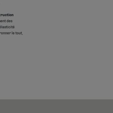
R
truction
ment des
élasticité
ronner le tout,