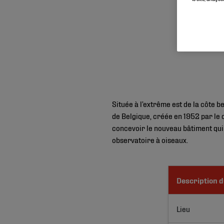
Située à l’extrême est de la côte b
de Belgique, créée en 1952 par le c
concevoir le nouveau bâtiment qui a
observatoire à oiseaux.
Description d
Lieu