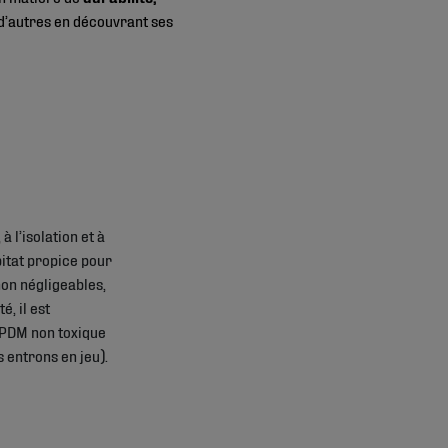
n d’autres en découvrant ses
 l’isolation et à
bitat propice pour
non négligeables,
é, il est
EPDM non toxique
s entrons en jeu).