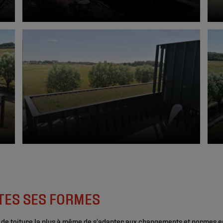
TES SES FORMES
té de toiture la plus à même de s’adapter aux changements et normes 