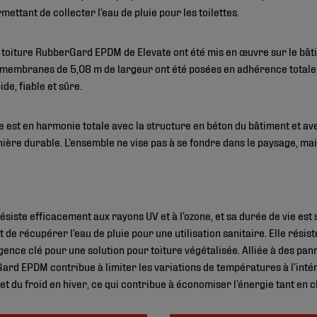
mettant de collecter l’eau de pluie pour les toilettes.
toiture RubberGard EPDM de Elevate ont été mis en œuvre sur le bâtim
 membranes de 5,08 m de largeur ont été posées en adhérence totale à
e, fiable et sûre.
est en harmonie totale avec la structure en béton du bâtiment et av
ère durable. L’ensemble ne vise pas à se fondre dans le paysage, mai
te efficacement aux rayons UV et à l’ozone, et sa durée de vie est s
de récupérer l’eau de pluie pour une utilisation sanitaire. Elle résis
ence clé pour une solution pour toiture végétalisée. Alliée à des pann
rd EPDM contribue à limiter les variations de températures à l’inté
et du froid en hiver, ce qui contribue à économiser l’énergie tant en 