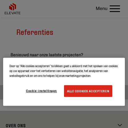
Menu
Referenties
Benieuwd naar onze laatste projecten?
Zoek in onze projectreferenties en ontdek meer over
Door op “Alle cookies accepteren” te klikken gaat u akkoord met het opslaan van cookies
op uw apparaat voor het verbeteren van websitenavigatie, het analyseren van
onze producten.
websitegebruik en om ons te helpen bij onze marketingprojecten.
Cookie-instellingen
ALLE COOKIES ACCEPTEREN
OVER ONS