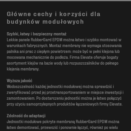
Główne cechy i korzyści dla
budynków modułowych
Szybki, łatwy i bezpieczny montaż
Lekkie panele RubberGard EPDM można łatwo i szybko montować w
warunkach fabrycznych. Montaż membrany nie wymaga stosowania
palnika ani prac z ciepłym powietrzem: może być w pełni klejona lub
mocowana mechanicznie do podłoża. Firma Elevate oferuje bogaty
asortyment klejów na bazie wody lub rozpuszczalników do pełnego
klejenia membrany.
Wyższa jakość
Wodoszczelność każdej jednostki modułowej można sprawdzić i
zweryfikować przed jej przetransportowaniem w miejsce inwestycji i
zamontowaniem. Po dostarczeniu jednostki można je łatwo połączyć
przy użyciu samoprzylepnych produktów łączeniowych firmy Elevate.
Zdolność do adaptacji
Jednostki modułowe pokryte membraną RubberGard EPDM można
łatwo demontować, przewozić i ponownie łączyć, również po wielu