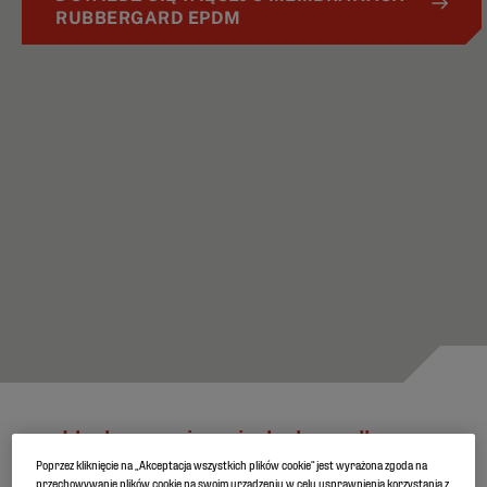
RUBBERGARD EPDM
Idealne rozwiązanie dachowe dla
konstrukcji modułowych
Poprzez kliknięcie na „Akceptacja wszystkich plików cookie” jest wyrażona zgoda na
przechowywanie plików cookie na swoim urządzeniu w celu usprawnienia korzystania z