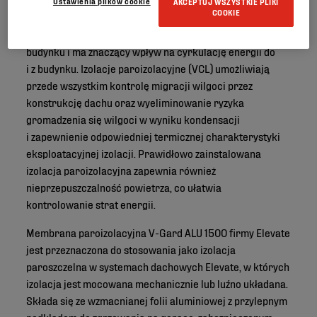
Ustawienia plików cookie
AKCEPTUJ WSZYSTKIE PLIKI
COOKIE
Dach stanowi istotną część przegród zewnętrznych
budynku i ma znaczący wpływ na cyrkulację energii do
i z budynku. Izolacje paroizolacyjne (VCL) umożliwiają
przede wszystkim kontrolę migracji wilgoci przez
konstrukcję dachu oraz wyeliminowanie ryzyka
gromadzenia się wilgoci w wyniku kondensacji
i zapewnienie odpowiedniej termicznej charakterystyki
eksploatacyjnej izolacji. Prawidłowo zainstalowana
izolacja paroizolacyjna zapewnia również
nieprzepuszczalność powietrza, co ułatwia
kontrolowanie strat energii.
Membrana paroizolacyjna V-Gard ALU 1500 firmy Elevate
jest przeznaczona do stosowania jako izolacja
paroszczelna w systemach dachowych Elevate, w których
izolacja jest mocowana mechanicznie lub luźno układana.
Składa się ze wzmacnianej folii aluminiowej z przylepnym
podkładem do zgrzewania na gorąco, zabezpieczonym