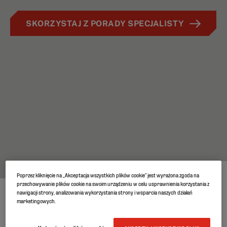
SKORZYSTAJ Z PORADY SPECJALISTY
Poprzez kliknięcie na „Akceptacja wszystkich plików cookie” jest wyrażona zgoda na
przechowywanie plików cookie na swoim urządzeniu w celu usprawnienia korzystania z
nawigacji strony, analizowania wykorzystania strony i wsparcia naszych działań
MEMBRANA PAROIZOLACYJNA
marketingowych.
WYSOKIEJ WYDAJNOŚCI