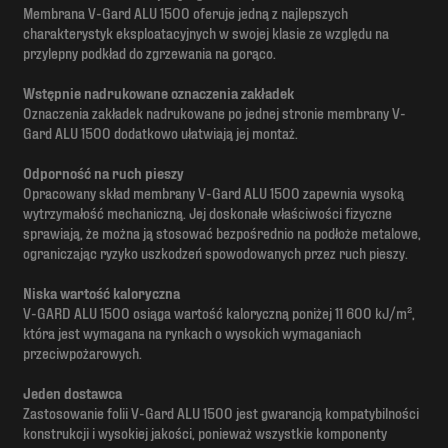
Membrana V-Gard ALU 1500 oferuje jedną z najlepszych
charakterystyk eksploatacyjnych w swojej klasie ze względu na
przylepny podkład do zgrzewania na gorąco.
Wstępnie nadrukowane oznaczenia zakładek
Oznaczenia zakładek nadrukowane po jednej stronie membrany V-
Gard ALU 1500 dodatkowo ułatwiają jej montaż.
Odporność na ruch pieszy
Opracowany skład membrany V-Gard ALU 1500 zapewnia wysoką
wytrzymałość mechaniczną. Jej doskonałe właściwości fizyczne
sprawiają, że można ją stosować bezpośrednio na podłoże metalowe,
ograniczając ryzyko uszkodzeń spowodowanych przez ruch pieszy.
Niska wartość kaloryczna
V-GARD ALU 1500 osiąga wartość kaloryczną poniżej 11 600 kJ/m²,
która jest wymagana na rynkach o wysokich wymaganiach
przeciwpożarowych.
Jeden dostawca
Zastosowanie folii V-Gard ALU 1500 jest gwarancją kompatybilności
konstrukcji i wysokiej jakości, ponieważ wszystkie komponenty