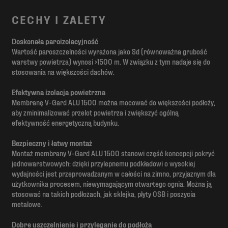
CECHY I ZALETY
Doskonała paroizolacyjność
Wartość paroszczelności wyrażona jako Sd (równoważna grubość
warstwy powietrza) wynosi >1500 m. W związku z tym nadaje się do
stosowania na większości dachów.
Efektywna izolacja powietrzna
Membranę V-Gard ALU 1500 można mocować do większości podłoży,
aby zminimalizować przelot powietrza i zwiększyć ogólną
efektywność energetyczną budynku.
Bezpieczny i łatwy montaż
Montaż membrany V-Gard ALU 1500 stanowi część koncepcji pokryć
jednowarstwowych: dzięki przylepnemu podkładowi o wysokiej
wydajności jest przeprowadzanym w całości na zimno, przyjaznym dla
użytkownika procesem, niewymagającym otwartego ognia. Można ją
stosować na takich podłożach, jak sklejka, płyty OSB i poszycia
metalowe.
Dobre uszczelnienie i przyleganie do podłoża