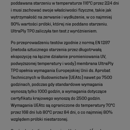
poddawana starzeniu w temperaturze 116°C przez 224 dni
i musi zachować swoje właściwości fizyczne, takie jak
wytrzymałość na zerwanie i wydłużenie, w co najmniej
90% wartości próbki, której nie poddano starzeniu.
UltraPly TPO zaliczyła ten test z wyróżnieniem.
Po przeprowadzeniu testów zgodnie z normą EN 1297
(metoda sztucznego starzenia przez długotrwałą
ekspozycję na łączne działanie promieniowania UV,
podwyższonej temperatury i wody) membrana UltraPly
TPO spełnia wymagania Europejskiej Unii ds. Aprobat
Technicznych w Budownictwie (UEAtc) nawet po 7500
godzinach, podczas gdy standardowe wymagania
wynoszą tylko 1000 godzin, a wymagania dotyczące
certyfikatu krajowego wynoszą do 2500 godzin.
Wymagania UEAtc są ograniczone do temperatury 70°C
przez 168 dni lub 80°C przez 84 dni, o co najmniej 80%
względem próbki niestarzonej.