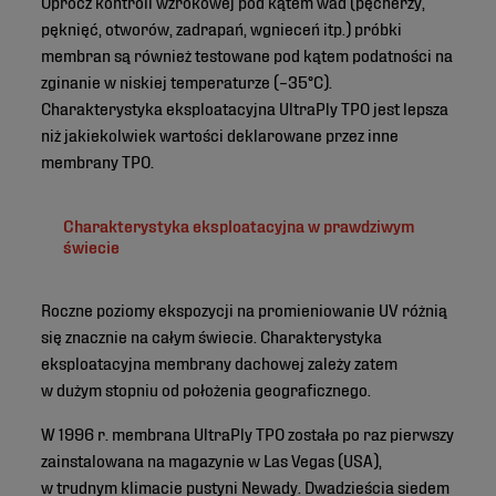
Oprócz kontroli wzrokowej pod kątem wad (pęcherzy,
pęknięć, otworów, zadrapań, wgnieceń itp.) próbki
membran są również testowane pod kątem podatności na
zginanie w niskiej temperaturze (–35°C).
Charakterystyka eksploatacyjna UltraPly TPO jest lepsza
niż jakiekolwiek wartości deklarowane przez inne
membrany TPO.
Charakterystyka eksploatacyjna w prawdziwym
świecie
Roczne poziomy ekspozycji na promieniowanie UV różnią
się znacznie na całym świecie. Charakterystyka
eksploatacyjna membrany dachowej zależy zatem
w dużym stopniu od położenia geograficznego.
W 1996 r. membrana UltraPly TPO została po raz pierwszy
zainstalowana na magazynie w Las Vegas (USA),
w trudnym klimacie pustyni Newady. Dwadzieścia siedem