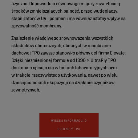
fizyczne. Odpowiednia równowaga między zawartością
środków zmniejszających palność, przeciwutleniaczy,
stabilizatorów UV i polimeru ma również istotny wpływ na
zgrzewalność membrany.
Znalezienie właściwego zrównoważenia wszystkich
składników chemicznych, obecnych w membranie
dachowej TPO zawsze stanowiło główny cel firmy Elevate.
Dzięki niezmienionej formule od 1996 r. UltraPly TPO
doskonale spisuje się w testach laboratoryjnych oraz
w trakcie rzeczywistego użytkowania, nawet po wielu
dziesięcioleciach ekspozycji na działanie czynników
zewnętrznych.
WIĘCEJ INFORMACJI O
ULTRAPLY TPO