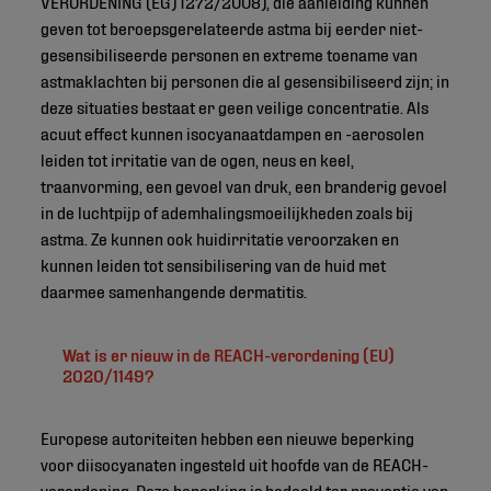
VERORDENING (EG) 1272/2008), die aanleiding kunnen
geven tot beroepsgerelateerde astma bij eerder niet-
gesensibiliseerde personen en extreme toename van
astmaklachten bij personen die al gesensibiliseerd zijn; in
deze situaties bestaat er geen veilige concentratie. Als
acuut effect kunnen isocyanaatdampen en -aerosolen
leiden tot irritatie van de ogen, neus en keel,
traanvorming, een gevoel van druk, een branderig gevoel
in de luchtpijp of ademhalingsmoeilijkheden zoals bij
astma. Ze kunnen ook huidirritatie veroorzaken en
kunnen leiden tot sensibilisering van de huid met
daarmee samenhangende dermatitis.
Wat is er nieuw in de REACH-verordening (EU)
2020/1149?
Europese autoriteiten hebben een nieuwe beperking
voor diisocyanaten ingesteld uit hoofde van de REACH-
verordening. Deze beperking is bedoeld ter preventie van