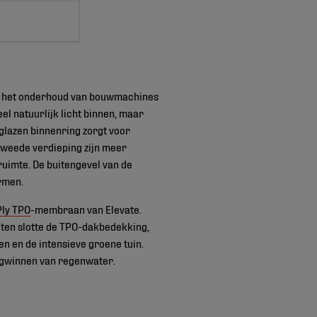
en het onderhoud van bouwmachines
el natuurlijk licht binnen, maar
glazen binnenring zorgt voor
tweede verdieping zijn meer
ruimte. De buitengevel van de
rmen.
Ply TPO
-membraan van Elevate.
 ten slotte de TPO-dakbedekking,
n en de intensieve groene tuin.
ugwinnen van regenwater.