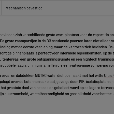
Mechanisch bevestigd
 bevinden zich verschillende grote werkplaatsen voor de reparatie 
De grote raampartijen in de 33 sectionale poorten laten niet alleen ve
nding met de eerste verdieping, waar de kantoren zich bevinden. De 
achtige binnenplaats is perfect voor informele bijeenkomsten. Op de 
uitenterras, een grote ontspanningsruimte en een hightech trainings
en dubbele laag aluminium lamellen die een ruitvormige zonwering vo
de ervaren dakdekker MUTEC waterdicht gemaakt met het witte
Ultra
legd over de betonnen dakplaat, gevolgd door PIR-isolatieplaten en
et grootste deel van het dak en geballast werd op de lagere terrasse
n duurzaamheid, wortelbestendigheid en geschiktheid voor het ter