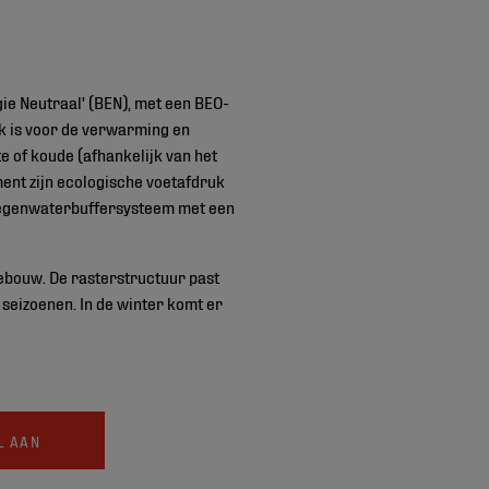
ie Neutraal' (BEN), met een BEO-
k is voor de verwarming en
of koude (afhankelijk van het
ment zijn ecologische voetafdruk
 regenwaterbuffersysteem met een
gebouw. De rasterstructuur past
 seizoenen. In de winter komt er
L AAN