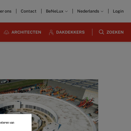
er ons
Contact
BeNeLux
Nederlands
Login
ARCHITECTEN
DAKDEKKERS
ZOEKEN
rbeteren van