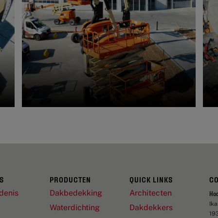
S
PRODUCTEN
QUICK LINKS
C
denis
Dakbedekking
Architecten
Ho
Ik
Waterdichting
Dakdekkers
19