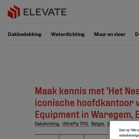
Dakbedekking
Waterdichting
Muur en vloer
D
Maak kennis met 'Het Nest
iconische hoofdkantoor 
Equipment in Waregem, B
Dakdichting,
UltraPly TPO,
België,
Groendaken
Door op “Alle 
websitenavigat