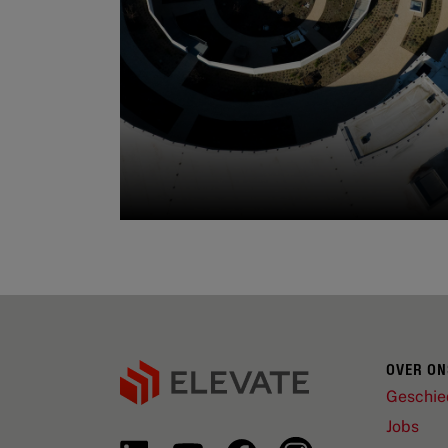
OVER ON
Geschie
Jobs