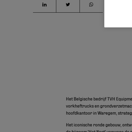
Het Belgische bedrijf TVH Equipm
vorkheftrucks en grondverzetmachi
hoofdkantoor in Waregem, strategi
Het iconische ronde gebouw, ontw
de bijnaam 'Het Nest' vanwege de r