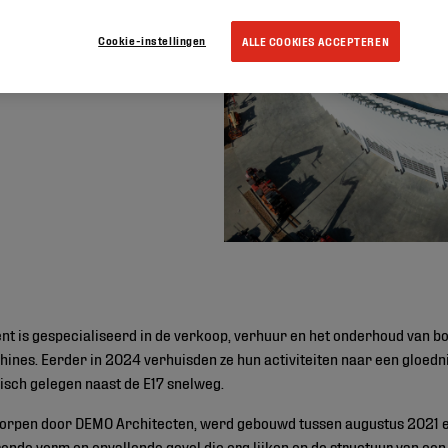
Cookie-instellingen
ALLE COOKIES ACCEPTEREN
ent is gespecialiseerd in de verkoop, verhuur en het onderhoud van
nes. Eerder in 2024 verhuisden ze hun activiteiten naar een gloedni
sch gelegen naast de E17 snelweg.
orpen door DEMO Architecten, werd gebouwd tussen augustus 2021 e
onde vorm en opvallende gevel die erg lijken op de structuur van een