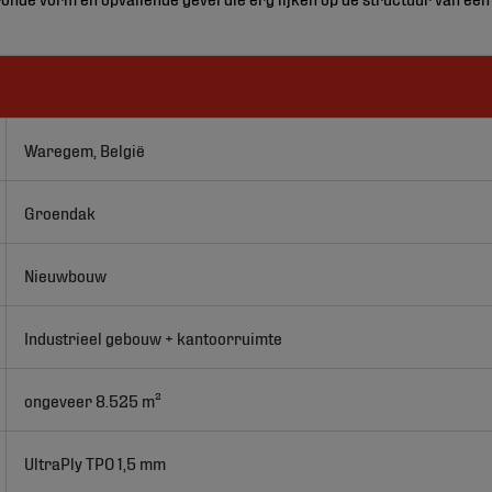
Waregem, België
Groendak
Nieuwbouw
Industrieel gebouw + kantoorruimte
ongeveer 8.525 m²
UltraPly TPO 1,5 mm