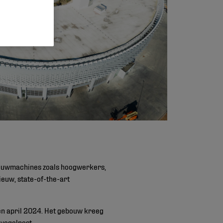
 bouwmachines zoals hoogwerkers,
euw, state-of-the-art
n april 2024. Het gebouw kreeg
 vogelnest.