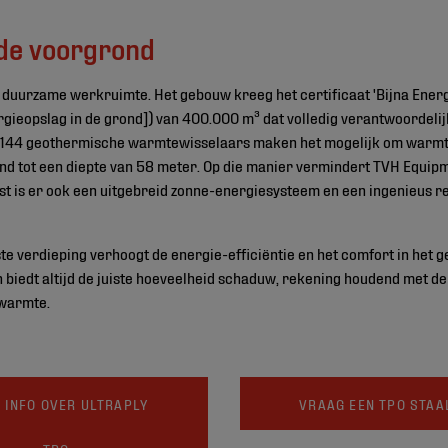
de voorgrond
duurzame werkruimte. Het gebouw kreeg het certificaat 'Bijna Energ
gieopslag in de grond]) van 400.000 m³ dat volledig verantwoordelij
 144 geothermische warmtewisselaars maken het mogelijk om warmte 
rond tot een diepte van 58 meter. Op die manier vermindert TVH Equip
st is er ook een uitgebreid zonne-energiesysteem en een ingenieus
e verdieping verhoogt de energie-efficiëntie en het comfort in het 
n biedt altijd de juiste hoeveelheid schaduw, rekening houdend met de
 warmte.
 INFO OVER ULTRAPLY
VRAAG EEN TPO STAA