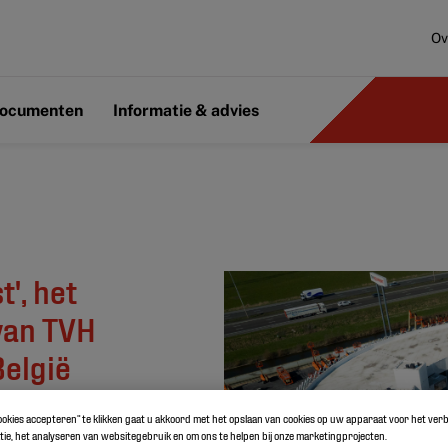
Ov
ocumenten
Informatie & advies
', het
van TVH
elgië
cookies accepteren” te klikken gaat u akkoord met het opslaan van cookies op uw apparaat voor het ve
ie, het analyseren van websitegebruik en om ons te helpen bij onze marketingprojecten.