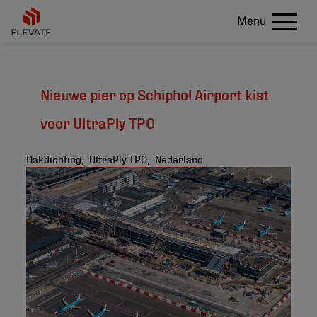
Menu
Nieuwe pier op Schiphol Airport kist
voor UltraPly TPO
Dakdichting,
UltraPly TPO,
Nederland