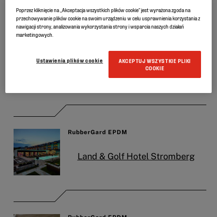
REFERENCJE
Poprzez kliknięcie na „Akceptacja wszystkich plików cookie” jest wyrażona zgoda na
przechowywanie plików cookie na swoim urządzeniu w celu usprawnienia korzystania z
nawigacji strony, analizowania wykorzystania strony i wsparcia naszych działań
RubberGard EPDM
marketingowych.
Dom rodzinny w
Ustawienia plików cookie
AKCEPTUJ WSZYSTKIE PLIKI
COOKIE
Destelbergen
RubberGard EPDM
Land & Golf Hotel Stromberg