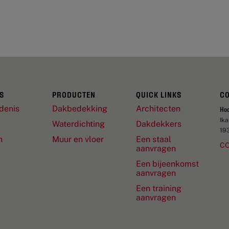
S
PRODUCTEN
QUICK LINKS
C
denis
Dakbedekking
Architecten
Ho
Ik
Waterdichting
Dakdekkers
19
n
Muur en vloer
Een staal
C
aanvragen
Een bijeenkomst
aanvragen
Een training
aanvragen