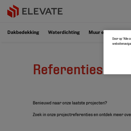
Dakbedekking
Waterdichting
Muur en vloer
D
Door op “Alle 
websitenavigat
Referenties
Benieuwd naar onze laatste projecten?
Zoek in onze projectreferenties en ontdek meer ove