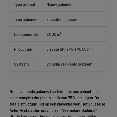
Type project
Nieuw gebouw
Type gebouw
Educatief gebouw
Dakoppervlak
7,000 m²
Producten
Elevate UltraPly TPO 1.5 mm
Systeem
Volledig verkleefd systeem
Het opvallende gebouw Les Trèfles is een school- en
sportcomplex dat plaats biedt aan 750 leerlingen. De
totale structuur lijkt op een klavertje vier. Het Brusselse
Árter Architecten ontving een "Exemplary Building"
(BatEx) prijs voor het ontwerp van dit opmerkelijke