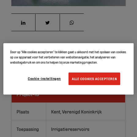
Het GeoGard EPDM-waterdichtingssysteem van Holcim
Door op “Alle cookies accepteren” te klikken gaat u akkoord met het opslaan van cookies
is gebruikt voor het opknappen van een 2700 m2 groot
op uw apparaat voor het verbeteren van websitenavigatie, het analyseren van
irrigatiebassin voor zachtfruitteler Hugh Lowe Farms in
websitegebruik en om ons te helpen bij onze marketingprojecten.
Kent.
Cookie-instellingen
ALLE COOKIES ACCEPTEREN
Project-ID
Plaats
Kent, Verenigd Koninkrijk
Toepassing
Irrigatiereservoirs