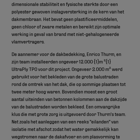
dimensionale stabiliteit en fysische sterkte door een
polyester gewoven inslagversterking in de kern van het
dakmembraan. Het bevat geen plastificeermiddelen,
geen chloor of zware metalen en bereikt zijn optimale
werking in geval van brand met niet-gehalogeneerde
vlamvertragers.
De aannemer voor de dakbedekking, Enrico Thurm, en
zijn team installeerden ongeveer 12.000 {1}m ²{1}
UltraPly TPO voor dit project. Ongeveer 2.000 m² werd
gebruikt voor het bekleden van de grote balustraden
rond de omtrek van het dak, die op sommige plaatsen tot
twee meter hoog waren. Bovendien moest een groot
aantal uiteinden van betonnen kolommen aan de dakzijde
van de balustraden worden bekleed. Een omvangrijke
klus die met grote zorg is uitgevoerd door Thurm's team.
Net zoals het aanleggen van een reeks "eilanden" van
isolatie met afschot zodat het water gemakkelijk kan
wegstromen naar de dakafvoer en om plasvorming te