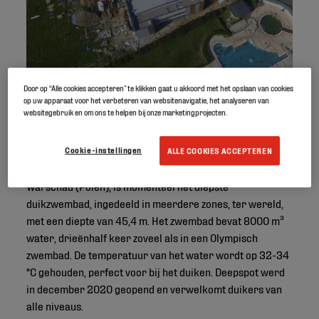
Door op “Alle cookies accepteren” te klikken gaat u akkoord met het opslaan van cookies
op uw apparaat voor het verbeteren van websitenavigatie, het analyseren van
websitegebruik en om ons te helpen bij onze marketingprojecten.
Cookie-instellingen
ALLE COOKIES ACCEPTEREN
Het duikzwembad Deepspot, gelegen op 50 km van
Warschau (Polen), is momenteel het diepste
duikzwembad, ingedeeld in meerdere zones, ter wereld,
met een diepte van 45,4 m. Het zwembad bevat 8000 m³
water, drieënhalf keer zoveel als in een Olympisch
zwembad. De temperatuur van het water wordt op 32-34
°C gehouden, perfect voor bij het duiken. Deepspot werd
in december 2020 geopend en verwelkomt duikers van
alle niveaus.