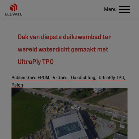
Menu
Dak van diepste duikzwembad ter
wereld waterdicht gemaakt met
UltraPly TPO
RubberGard EPDM,
V-Gard,
Dakdichting,
UltraPly TPO,
Polen