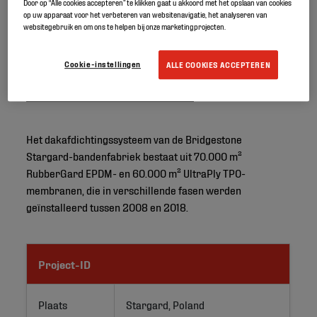
Door op “Alle cookies accepteren” te klikken gaat u akkoord met het opslaan van cookies
op uw apparaat voor het verbeteren van websitenavigatie, het analyseren van
websitegebruik en om ons te helpen bij onze marketingprojecten.
Cookie-instellingen
ALLE COOKIES ACCEPTEREN
Het dakafdichtingssysteem van de Bridgestone
Stargard-bandenfabriek bestaat uit 70.000 m²
RubberGard EPDM- en 60.000 m² UltraPly TPO-
membranen, die in verschillende fasen werden
geïnstalleerd tussen 2008 en 2018.
Project-ID
Plaats
Stargard, Poland