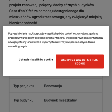
projekt renowacji połączył dachy różnych budynków
Casa d'en Xifré za pomocą udostępnionego dla
mieszkańców ogrodu tarasowego, aby zwiększyć miejską
bioróżnorodność.
Poprzez kliknięcie na „Akceptacja wszystkich plików cookie” jest wyrażona zgoda na
przechowywanie plików cookie na swoim urządzeniu w celu usprawnienia korzystania z
nawigacji strony, analizowania wykorzystania strony i wsparcia naszych działań
Identyfikator projektu
marketingowych.
Lokalizacja
Barcelona, Hiszpania
Ustawienia plików cookie
AKCEPTUJ WSZYSTKIE PLIKI
COOKIE
Zastosowanie
Zielony dach
Typ projektu
Renowacja
Typ budynku
Budynek mieszkalny