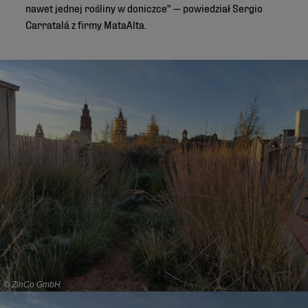
nawet jednej rośliny w doniczce" — powiedział Sergio
Carratalá z firmy MataAlta.
© ZinCo GmbH