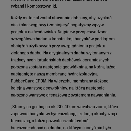
rybami i kompostowniki.
Każdy materiał został starannie dobrany, aby uzyskać
niski ślad węglowy i zmniejszyć negatywny wpływ
projektu na środowisko. Najpierw przeprowadzono
szczegółowe badania konstrukcji budynków pod kątem
obciążeń użytkowych przy uwzględnieniu projektu
zielonego dachu. Na oryginalnym dachu wykonanym z
tradycyjnych katalońskich dachówek ceramicznych
położona została następnie geowłóknina, na którą luźno
naciągnięto naszą membranę hydroizolacyjną
RubberGard EPDM. Na wierzchu membrany ułożono
kolejną warstwę geowłókniny, na którą następnie
nałożono warstwę drenażową z systemem nawadniania.
„Stoimy na grubej na ok. 20-40 cm warstwie ziemi, która
zapewnia budynkowi hydroizolację, izolację akustyczną i
termiczną, a także pozwala zwielokrotnić
bioróżnorodność na dachu, na którym kiedyś nie było