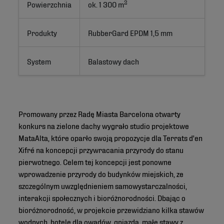
2
Powierzchnia
ok. 1 300 m
Produkty
RubberGard EPDM 1,5 mm
System
Balastowy dach
Promowany przez Radę Miasta Barcelona otwarty
konkurs na zielone dachy wygrało studio projektowe
MataAlta, które oparło swoją propozycje dla Terrats d'en
Xifré na koncepcji przywracania przyrody do stanu
pierwotnego. Celem tej koncepcji jest ponowne
wprowadzenie przyrody do budynków miejskich, ze
szczególnym uwzględnieniem samowystarczalności,
interakcji społecznych i bioróżnorodności. Dbając o
bioróżnorodność, w projekcie przewidziano kilka stawów
wodnych, hotele dla owadów, gniazda, małe stawy z