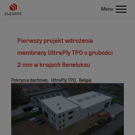
Menu
Pierwszy projekt wdrożenia
membrany UltraPly TPO o grubości
2 mm w krajach Beneluksu
Pokrycia dachowe,
UltraPly TPO,
Belgia