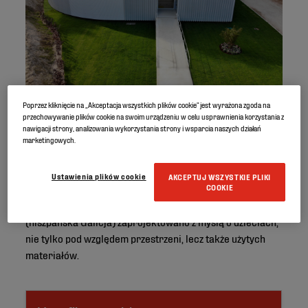
© Rollgum
Poprzez kliknięcie na „Akceptacja wszystkich plików cookie” jest wyrażona zgoda na
przechowywanie plików cookie na swoim urządzeniu w celu usprawnienia korzystania z
nawigacji strony, analizowania wykorzystania strony i wsparcia naszych działań
marketingowych.
Ustawienia plików cookie
AKCEPTUJ WSZYSTKIE PLIKI
COOKIE
Ten futurystyczny budynek przedszkola w Pontevedra
(hiszpańska Galicja) zaprojektowano z myślą o dzieciach,
nie tylko pod względem przestrzeni, lecz także użytych
materiałów.