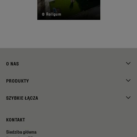
© Rollgum
©
O NAS
PRODUKTY
SZYBKIE ŁĄCZA
KONTAKT
Siedziba główna