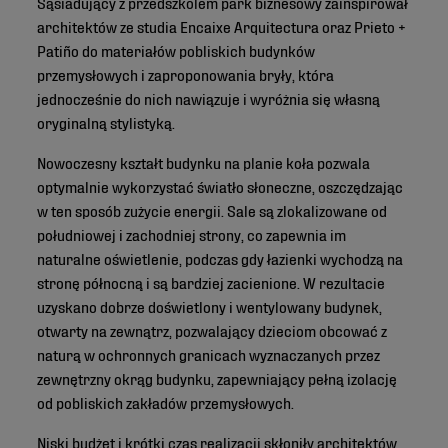
Sąsiadujący z przedszkolem park biznesowy zainspirował
architektów ze studia Encaixe Arquitectura oraz Prieto +
Patiño do materiałów pobliskich budynków
przemysłowych i zaproponowania bryły, która
jednocześnie do nich nawiązuje i wyróżnia się własną
oryginalną stylistyką.
Nowoczesny kształt budynku na planie koła pozwala
optymalnie wykorzystać światło słoneczne, oszczędzając
w ten sposób zużycie energii. Sale są zlokalizowane od
południowej i zachodniej strony, co zapewnia im
naturalne oświetlenie, podczas gdy łazienki wychodzą na
stronę północną i są bardziej zacienione. W rezultacie
uzyskano dobrze doświetlony i wentylowany budynek,
otwarty na zewnątrz, pozwalający dzieciom obcować z
naturą w ochronnych granicach wyznaczanych przez
zewnętrzny okrąg budynku, zapewniający pełną izolację
od pobliskich zakładów przemysłowych.
Niski budżet i krótki czas realizacji skłoniły architektów