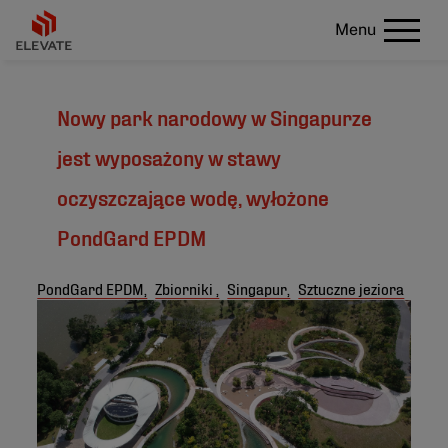
Menu
Nowy park narodowy w Singapurze
jest wyposażony w stawy
oczyszczające wodę, wyłożone
PondGard EPDM
PondGard EPDM,
Zbiorniki ,
Singapur,
Sztuczne jeziora