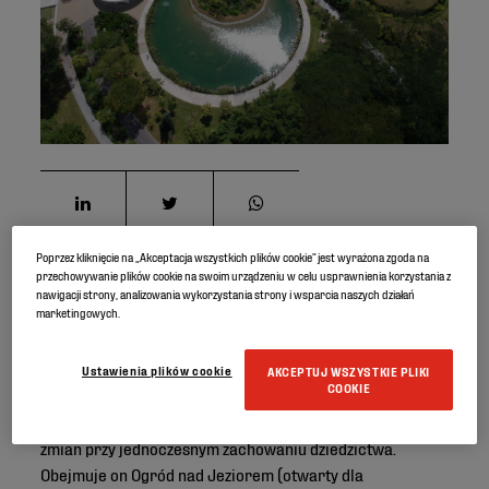
Poprzez kliknięcie na „Akceptacja wszystkich plików cookie” jest wyrażona zgoda na
przechowywanie plików cookie na swoim urządzeniu w celu usprawnienia korzystania z
90-hektarowe ogrody Jurong Lake Gardens to
nawigacji strony, analizowania wykorzystania strony i wsparcia naszych działań
marketingowych.
najnowsze narodowe ogrody Singapuru, stworzone z
myślą o rodzinach i społeczności. Park, zaprojektowany
przez brytyjską, wielokrotnie nagradzaną pracownię
Ustawienia plików cookie
AKCEPTUJ WSZYSTKIE PLIKI
COOKIE
architektury krajobrazu Gustafson Porter + Bowman, ma
za nadrzędny motyw przewodni koncepcję wprowadzania
zmian przy jednoczesnym zachowaniu dziedzictwa.
Obejmuje on Ogród nad Jeziorem (otwarty dla