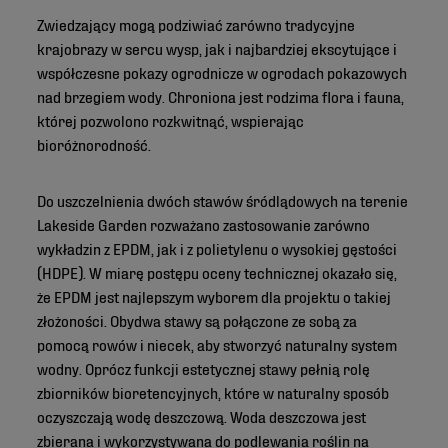
Zwiedzający mogą podziwiać zarówno tradycyjne
krajobrazy w sercu wysp, jak i najbardziej ekscytujące i
współczesne pokazy ogrodnicze w ogrodach pokazowych
nad brzegiem wody. Chroniona jest rodzima flora i fauna,
której pozwolono rozkwitnąć, wspierając
bioróżnorodność.
Do uszczelnienia dwóch stawów śródlądowych na terenie
Lakeside Garden rozważano zastosowanie zarówno
wykładzin z EPDM, jak i z polietylenu o wysokiej gęstości
(HDPE). W miarę postępu oceny technicznej okazało się,
że EPDM jest najlepszym wyborem dla projektu o takiej
złożoności. Obydwa stawy są połączone ze sobą za
pomocą rowów i niecek, aby stworzyć naturalny system
wodny. Oprócz funkcji estetycznej stawy pełnią rolę
zbiorników bioretencyjnych, które w naturalny sposób
oczyszczają wodę deszczową. Woda deszczowa jest
zbierana i wykorzystywana do podlewania roślin na