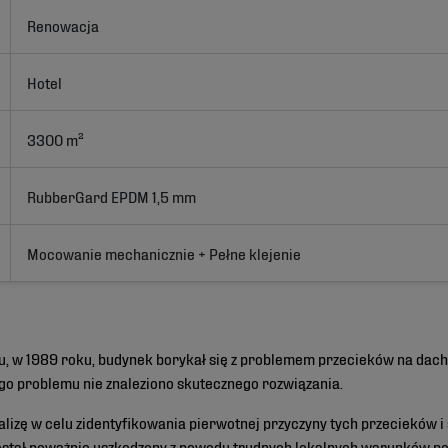
Renowacja
Hotel
3300 m²
RubberGard EPDM 1,5 mm
Mocowanie mechanicznie + Pełne klejenie
, w 1989 roku, budynek borykał się z problemem przecieków na dac
go problemu nie znaleziono skutecznego rozwiązania.
zę w celu zidentyfikowania pierwotnej przyczyny tych przecieków i
 został poważnie uszkodzony z powodu trudnych lokalnych warunków 