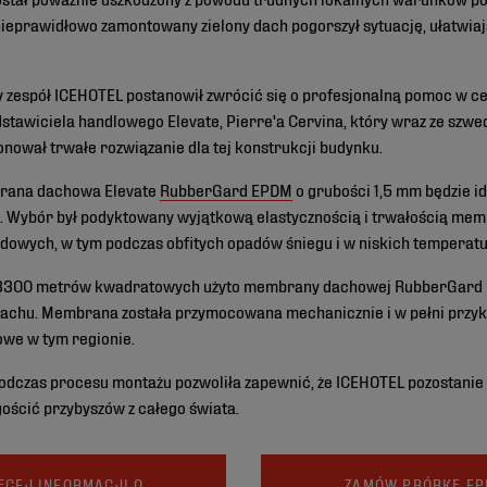
eprawidłowo zamontowany zielony dach pogorszył sytuację, ułatwia
zespół ICEHOTEL postanowił zwrócić się o profesjonalną pomoc w cel
stawiciela handlowego Elevate, Pierre'a Cervina, który wraz ze szw
onował trwałe rozwiązanie dla tej konstrukcji budynku.
brana dachowa Elevate
RubberGard EPDM
o grubości 1,5 mm będzie 
u. Wybór był podyktowany wyjątkową elastycznością i trwałością mem
wych, w tym podczas obfitych opadów śniegu i w niskich temperatu
 3300 metrów kwadratowych użyto membrany dachowej RubberGard E
chu. Membrana została przymocowana mechanicznie i w pełni przykl
we w tym regionie.
podczas procesu montażu pozwoliła zapewnić, że ICEHOTEL pozostanie
gościć przybyszów z całego świata.
ĘCEJ INFORMACJI O
ZAMÓW PRÓBKĘ E