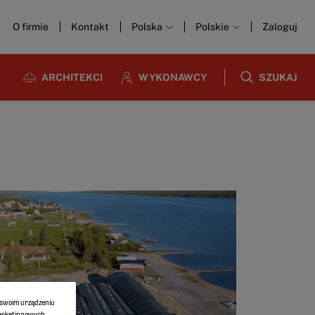
O firmie
Kontakt
Polska
Polskie
Zaloguj
ARCHITEKCI
WYKONAWCY
SZUKAJ
a swoim urządzeniu
marketingowych.