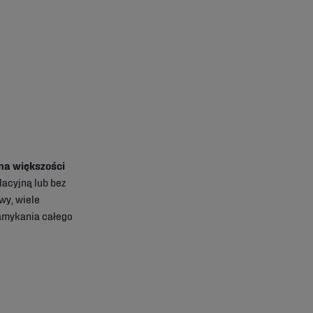
na większości
lacyjną lub bez
wy, wiele
amykania całego