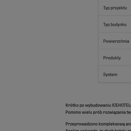
Typ projektu
Typ budynku
Powierzchnia
Produkty
System
Krótko po wybudowaniu ICEHOTELu
Pomimo wielu prób rozwiązania te
Przeprowadzono kompleksową anali
Analiza wykazała, że dach hotelu