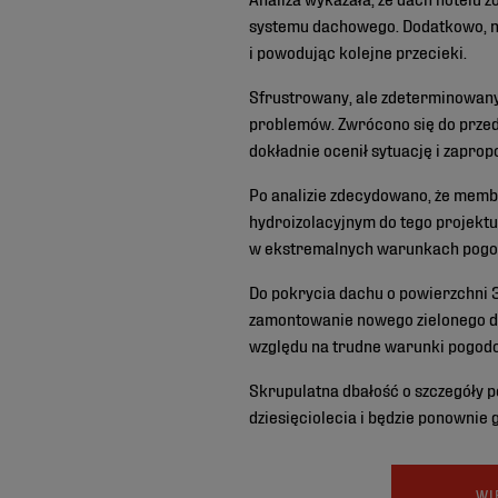
systemu dachowego. Dodatkowo, ni
i powodując kolejne przecieki.
Sfrustrowany, ale zdeterminowany 
problemów. Zwrócono się do przed
dokładnie ocenił sytuację i zaprop
Po analizie zdecydowano, że mem
hydroizolacyjnym do tego projekt
w ekstremalnych warunkach pogodo
Do pokrycia dachu o powierzchni
zamontowanie nowego zielonego da
względu na trudne warunki pogodo
Skrupulatna dbałość o szczegóły 
dziesięciolecia i będzie ponownie 
WI