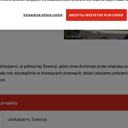
Ustawienia plików cookie
AKCEPTUJ WSZYSTKIE PLIKI COOKIE
© Caneco
kkasjarvi, w północnej Szwecji, gdzie zima dominuje przez większą cz
cały rok, szczególnie w miesiącach zimowych, dzięki swojemu położen
zom.
 projektu
Jukkasjarvi, Szwecja