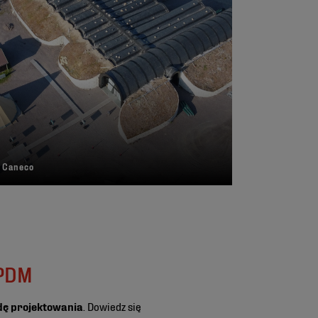
 Caneco
EPDM
dę projektowania
. Dowiedz się