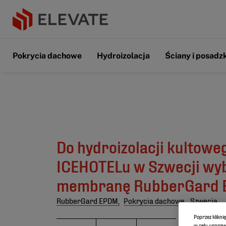
Pokrycia dachowe
Hydroizolacja
Ściany i posadzk
Do hydroizolacji kultowe
ICEHOTELu w Szwecji wy
membranę RubberGard
RubberGard EPDM,
Pokrycia dachowe,
Szwecja
Poprzez klikni
w celu usprawn