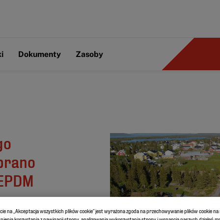
i
Dokumenty
Zasoby
go
brano
 EPDM
ęcie na „Akceptacja wszystkich plików cookie” jest wyrażona zgoda na przechowywanie plików cookie n
ienia korzystania z nawigacji strony, analizowania wykorzystania strony i wsparcia naszych działań 