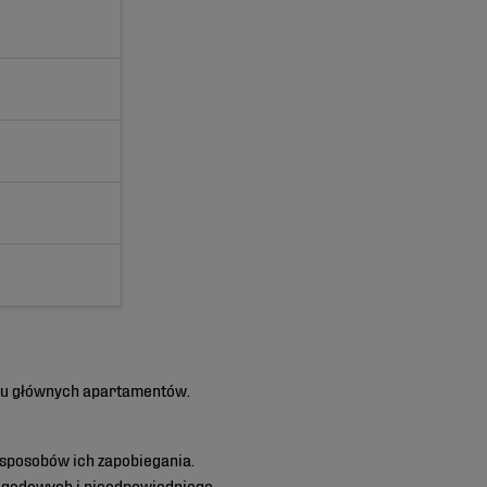
hu głównych apartamentów.
 sposobów ich zapobiegania.
pogodowych i nieodpowiedniego