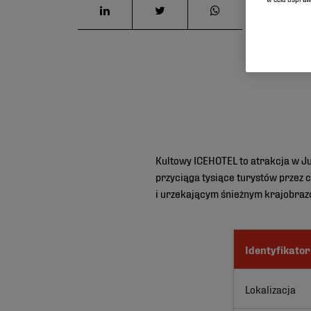
Kultowy ICEHOTEL to atrakcja w Ju
przyciąga tysiące turystów przez 
i urzekającym śnieżnym krajobra
Identyfikator
Lokalizacja