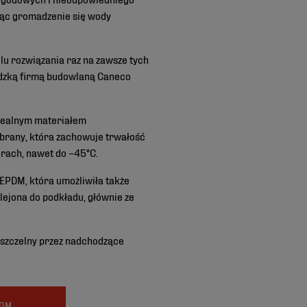
jąc gromadzenie się wody
u rozwiązania raz na zawsze tych
edzką firmą budowlaną Caneco
idealnym materiałem
brany, która zachowuje trwałość
rach, nawet do –45°C.
PDM, która umożliwiła także
ejona do podkładu, głównie ze
 szczelny przez nadchodzące
PDM