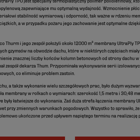
aPly TPO jest specjalny termoplastyczny polimer poliolefinowy, któ
ropylenową zapewniające mu optymalną wydajność. Wzmocnienie płó
riałowi stabilność wymiarową i odporność, tak ważne w rdzeniu me
i ciężkich, a w przypadku pożaru jego zachowanie jest optymalne dz
co Thurm i jego zespół położyli około 12000 m² membrany UltraPly TP
żych gzymsów na obwodzie dachu, które w niektórych częściach mia
nienie znacznej liczby końców kolumn betonowych od strony dachu w
nał zespół dekarza Thum. Przypominała wykonywanie serii izolowanyc
owych, co eliminuje problem zastoin.
achu, a także wykonanie wielu szczegółowych prac, było dużym wyzwa
ła membrany w rolkach o wymiarach: szerokość 1,5 metra i 30,48 m
były łatwiejsze do wykonania. Zaś duża strefa łączenia membrany Ul
wet przy zmiennych warunkach pogodowych. Wszystko to sprawiło, ż
oblemowo ukończone przed upływem napiętego terminu na realizację p