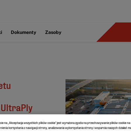
i
Dokumenty
Zasoby
etu
UltraPly
ęcie na „Akceptacja wszystkich plików cookie” jest wyrażona zgoda na przechowywanie plików cookie n
otowoltaiczne,
ienia korzystania z nawigacji strony, analizowania wykorzystania strony i wsparcia naszych działań 