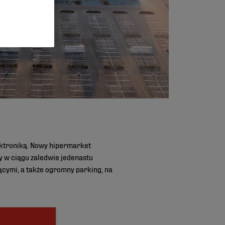
ektroniką. Nowy hipermarket
y w ciągu zaledwie jedenastu
cymi, a także ogromny parking, na