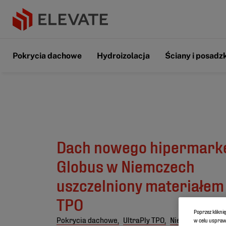
Pokrycia dachowe
Hydroizolacja
Ściany i posadzk
Dach nowego hipermark
Globus w Niemczech
uszczelniony materiałem 
TPO
Poprzez klikni
Pokrycia dachowe,
UltraPly TPO,
Niemcy,
Dachy f
w celu usprawn