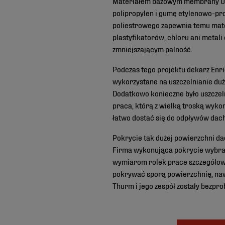
Materiałem bazowym membrany Ultr
polipropylen i gumę etylenowo-p
poliestrowego zapewnia temu mate
plastyfikatorów, chloru ani metal
zmniejszającym palność.
Podczas tego projektu dekarz Enri
wykorzystane na uszczelnianie du
Dodatkowo konieczne było uszczel
praca, którą z wielką troską wyko
łatwo dostać się do odpływów dach
Pokrycie tak dużej powierzchni d
Firma wykonująca pokrycie wybra
wymiarom rolek prace szczegółowe 
pokrywać sporą powierzchnię, na
Thurm i jego zespół zostały bezpr