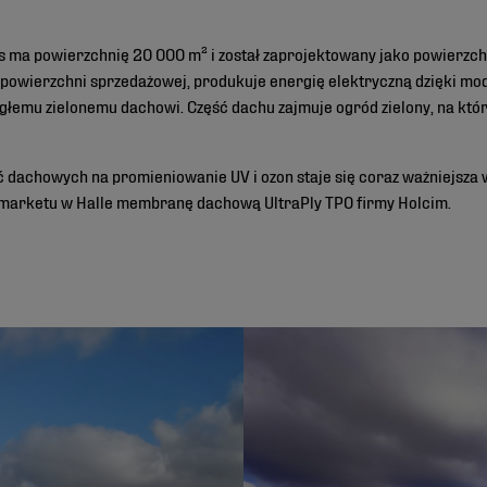
ma powierzchnię 20 000 m² i został zaprojektowany jako powierzch
 powierzchni sprzedażowej, produkuje energię elektryczną dzięki mo
ległemu zielonemu dachowi. Część dachu zajmuje ogród zielony, na 
dachowych na promieniowanie UV i ozon staje się coraz ważniejsza w
marketu w Halle membranę dachową UltraPly TPO firmy Holcim.