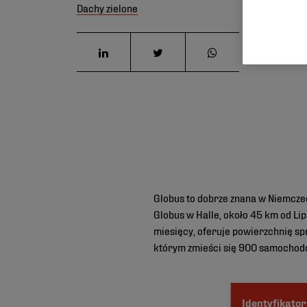
Dachy zielone
Globus to dobrze znana w Niemcze
Globus w Halle, około 45 km od Li
miesięcy, oferuje powierzchnię s
którym zmieści się 900 samochod
Identyfikator