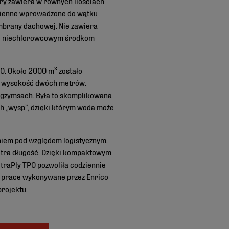
ry zawiera w równych ilościach
cienne wprowadzone do wątku
mbrany dachowej. Nie zawiera
ięki niechlorowcowym środkom
O. Około 2000 m² zostało
ły wysokość dwóch metrów.
 gzymsach. Była to skomplikowana
h „wysp”, dzięki którym woda może
niem pod względem logistycznym.
etra długość. Dzięki kompaktowym
traPly TPO pozwoliła codziennie
e prace wykonywane przez Enrico
rojektu.