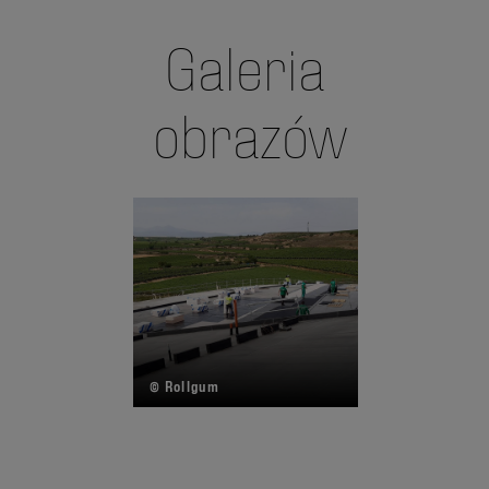
Galeria
obrazów
© Rollgum
©