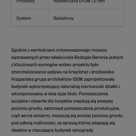
Produkty
RubberGard EPDM 1,5 mm
System
Balastowy
Zgodnie z wartościami zrównoważonego rozwoju
wyznawanych przez właściciela Bodegas Beronia jednym
z kluczowych wymogów wobec projektu było
zminimalizowanie wpływu na krajobraz i środowisko.
Hiszpańska grupa architektów IDOM zaprojektowała
budynek wykorzystujący naturalną nierówność działki i
wkomponowany w dwa duże bloki. Pomieszczenia
socjalne i otwarte dla turystów znajdują się powyżej
poziomu gruntu, natomiast pomieszczenia produkcyjne,
czyli serce winiarni, mieszczą się poniżej poziomu gruntu,
pod osłoną roślinności, za sprawą której wtapiają się
idealnie w otaczające budynek winogrady.