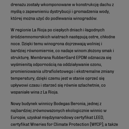
drenażu zostały wkomponowane w konstrukcję dachu z
myślą o zapewnieniu dystrybucji i gromadzenia wody,
której można użyć do podlewania winogradów.
W regionie La Rioja po ciepłych dniach i łagodnych
śródziemnomorskich wiatrach następują ostre, chłodne
noce. Dzięki temu winogrona dojrzewają wolniej i
bardziej równomiernie, co nadaje winom złożony smak i
strukturę. Membrana RubberGard EPDM odznacza się
wyśmienitą odpornością na oddziaływanie ozonu,
promieniowania ultrafioletowego i ekstremalne zmiany
temperatury, dzięki czemu jest w stanie oprzeć się
upływowi czasu i starzeć się równie szlachetnie, co
wspaniałe wina z La Rioja.
Nowy budynek winnicy Bodegas Beronia, jednej z
najbardziej zrównoważonych ekologicznie winnic w
Europie, uzyskał międzynarodowy certyfikat LEED,
certyfikat Wneries for Climate Protection (WfCP), a także