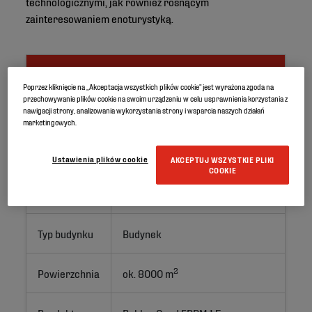
technologicznymi, jak również rosnącym
zainteresowaniem enoturystyką.
Identyfikator projektu
Poprzez kliknięcie na „Akceptacja wszystkich plików cookie” jest wyrażona zgoda na
przechowywanie plików cookie na swoim urządzeniu w celu usprawnienia korzystania z
nawigacji strony, analizowania wykorzystania strony i wsparcia naszych działań
Lokalizacja
La Rioja, Spain
marketingowych.
Zastosowanie
Dach zielony
Ustawienia plików cookie
AKCEPTUJ WSZYSTKIE PLIKI
COOKIE
Typ projektu
Nowa inwestycja budowlana
Typ budynku
Budynek
2
Powierzchnia
ok. 8000 m