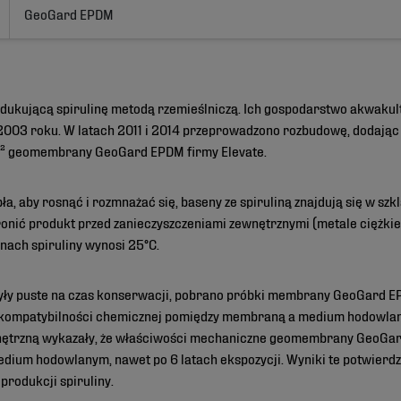
GeoGard EPDM
ukującą spirulinę metodą rzemieślniczą. Ich gospodarstwo akwakultu
d 2003 roku. W latach 2011 i 2014 przeprowadzono rozbudowę, dodając 
 m² geomembrany GeoGard EPDM firmy Elevate.
a, aby rosnąć i rozmnażać się, baseny ze spiruliną znajdują się w szkl
nić produkt przed zanieczyszczeniami zewnętrznymi (metale ciężkie w 
ach spiruliny wynosi 25°C.
były puste na czas konserwacji, pobrano próbki membrany GeoGard EP
ny kompatybilności chemicznej pomiędzy membraną a medium hodowlan
nętrzną wykazały, że właściwości mechaniczne geomembrany GeoGard
medium hodowlanym, nawet po 6 latach ekspozycji. Wyniki te potwierd
rodukcji spiruliny.