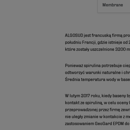
Membrane
ALGOSUD jest francuską firmą prod
południu Francji, gdzie istnieje o
które zostały uszczelnione 3200
Ponieważ spirulina potrzebuje ciepł
odtworzyć warunki naturalne i chro
Średnia temperatura wody w basen
W lutym 2017 roku, kiedy baseny 
kontakt ze spiruliną, w celu oce
przeprowadzonej przez firmę zew
nie uległy zmianie w kontakcie z 
zastosowaniem GeoGard EPDM do p