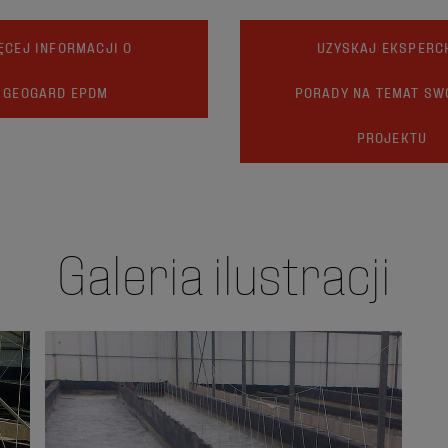
ĘCEJ INFORMACJI O
UZYSKAJ EKSPERC
GEOGARD EPDM
PORADY NA TEMAT SW
PROJEKTU
Galeria ilustracji