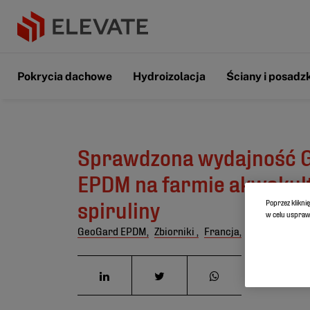
Pokrycia dachowe
Hydroizolacja
Ściany i posadzk
Sprawdzona wydajność 
EPDM na farmie akwakul
spiruliny
Poprzez klikni
w celu usprawn
GeoGard EPDM,
Zbiorniki ,
Francja,
Stawy do akw