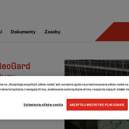
i
Dokumenty
Zasoby
GeoGard
tury
ęcie na „Akceptacja wszystkich plików cookie” jest wyrażona zgoda na przechowywanie plików cookie n
ienia korzystania z nawigacji strony, analizowania wykorzystania strony i wsparcia naszych działań 
akultury
Ustawienia plików cookie
AKCEPTUJ WSZYSTKIE PLIKI COOKIE