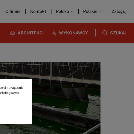
O firmie
Kontakt
Polska
Polskie
Zaloguj
ARCHITEKCI
WYKONAWCY
SZUKAJ
a swoim urządzeniu
marketingowych.