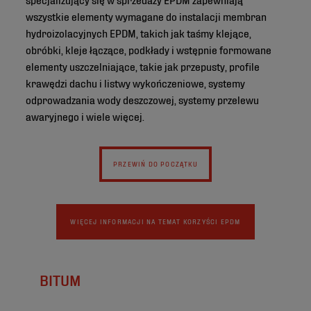
wszystkie elementy wymagane do instalacji membran
hydroizolacyjnych EPDM, takich jak taśmy klejące,
obróbki, kleje łączące, podkłady i wstępnie formowane
elementy uszczelniające, takie jak przepusty, profile
krawędzi dachu i listwy wykończeniowe, systemy
odprowadzania wody deszczowej, systemy przelewu
awaryjnego i wiele więcej.
PRZEWIŃ DO POCZĄTKU
WIĘCEJ INFORMACJI NA TEMAT KORZYŚCI EPDM
BITUM