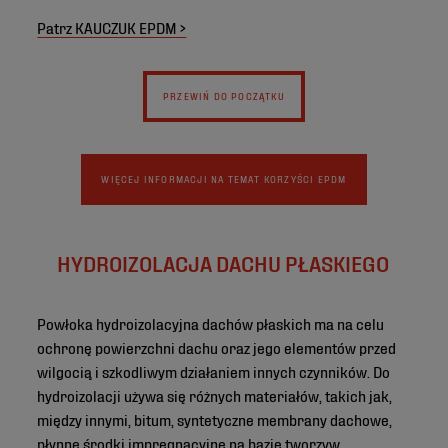
Patrz KAUCZUK EPDM >
PRZEWIŃ DO POCZĄTKU
WIĘCEJ INFORMACJI NA TEMAT KORZYŚCI EPDM
HYDROIZOLACJA DACHU PŁASKIEGO
Powłoka hydroizolacyjna dachów płaskich ma na celu
ochronę powierzchni dachu oraz jego elementów przed
wilgocią i szkodliwym działaniem innych czynników. Do
hydroizolacji używa się różnych materiałów, takich jak,
między innymi, bitum, syntetyczne membrany dachowe,
płynne środki impregnacyjne na bazie tworzyw