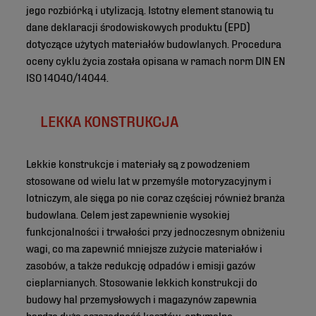
jego rozbiórką i utylizacją. Istotny element stanowią tu
dane deklaracji środowiskowych produktu (EPD)
dotyczące użytych materiałów budowlanych. Procedura
oceny cyklu życia została opisana w ramach norm DIN EN
ISO 14040/14044.
LEKKA KONSTRUKCJA
Lekkie konstrukcje i materiały są z powodzeniem
stosowane od wielu lat w przemyśle motoryzacyjnym i
lotniczym, ale sięga po nie coraz częściej również branża
budowlana. Celem jest zapewnienie wysokiej
funkcjonalności i trwałości przy jednoczesnym obniżeniu
wagi, co ma zapewnić mniejsze zużycie materiałów i
zasobów, a także redukcję odpadów i emisji gazów
cieplarnianych. Stosowanie lekkich konstrukcji do
budowy hal przemysłowych i magazynów zapewnia
bardzo dużą oszczędność kosztów, optymalne