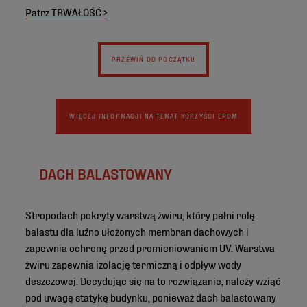
Patrz TRWAŁOŚĆ >
PRZEWIŃ DO POCZĄTKU
WIĘCEJ INFORMACJI NA TEMAT KORZYŚCI EPDM
DACH BALASTOWANY
Stropodach pokryty warstwą żwiru, który pełni rolę
balastu dla luźno ułożonych membran dachowych i
zapewnia ochronę przed promieniowaniem UV. Warstwa
żwiru zapewnia izolację termiczną i odpływ wody
deszczowej. Decydując się na to rozwiązanie, należy wziąć
pod uwagę statykę budynku, ponieważ dach balastowany