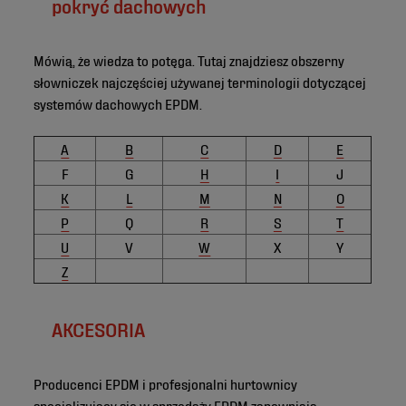
pokryć dachowych
Mówią, że wiedza to potęga. Tutaj znajdziesz obszerny
słowniczek najczęściej używanej terminologii dotyczącej
systemów dachowych EPDM.
A
B
C
D
E
F
G
H
I
J
K
L
M
N
O
P
Q
R
S
T
U
V
W
X
Y
Z
AKCESORIA
Producenci EPDM i profesjonalni hurtownicy
specjalizujący się w sprzedaży EPDM zapewniają