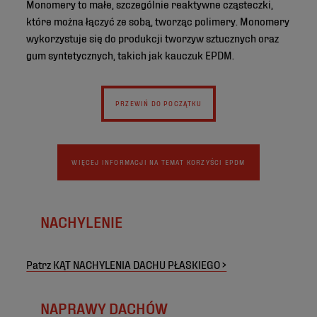
Monomery to małe, szczególnie reaktywne cząsteczki,
które można łączyć ze sobą, tworząc polimery. Monomery
wykorzystuje się do produkcji tworzyw sztucznych oraz
gum syntetycznych, takich jak kauczuk EPDM.
PRZEWIŃ DO POCZĄTKU
WIĘCEJ INFORMACJI NA TEMAT KORZYŚCI EPDM
NACHYLENIE
Patrz KĄT NACHYLENIA DACHU PŁASKIEGO >
NAPRAWY DACHÓW