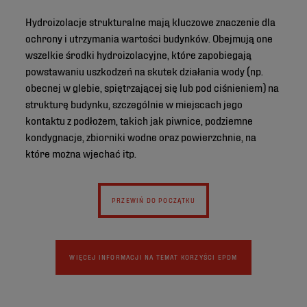
Hydroizolacje strukturalne mają kluczowe znaczenie dla
ochrony i utrzymania wartości budynków. Obejmują one
wszelkie środki hydroizolacyjne, które zapobiegają
powstawaniu uszkodzeń na skutek działania wody (np.
obecnej w glebie, spiętrzającej się lub pod ciśnieniem) na
strukturę budynku, szczególnie w miejscach jego
kontaktu z podłożem, takich jak piwnice, podziemne
kondygnacje, zbiorniki wodne oraz powierzchnie, na
które można wjechać itp.
PRZEWIŃ DO POCZĄTKU
WIĘCEJ INFORMACJI NA TEMAT KORZYŚCI EPDM