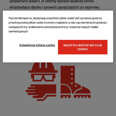
poważnych awarii, w istotny sposób wydłuży okres
eksploatacji dachu i pozwoli zaoszczędzić co najmniej
paru bólów głowy.
Poprzez kliknięcie na „Akceptacja wszystkich plików cookie” jest wyrażona zgoda na
przechowywanie plików cookie na swoim urządzeniu w celu usprawnienia korzystania z
Oto kilka wskazówek, o których warto pamiętać podczas
nawigacji strony, analizowania wykorzystania strony i wsparcia naszych działań
jesiennej kontroli dachu:
marketingowych.
Ustawienia plików cookie
AKCEPTUJ WSZYSTKIE PLIKI
COOKIE