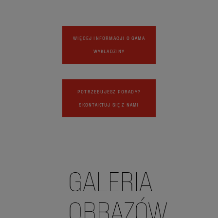
WIĘCEJ INFORMACJI O GAMA
WYKŁADZINY
POTRZEBUJESZ PORADY?
SKONTAKTUJ SIĘ Z NAMI
GALERIA
OBRAZÓW