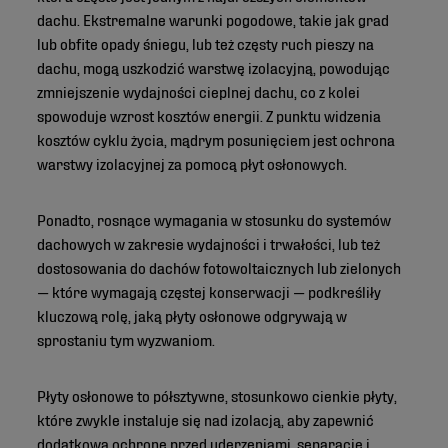
dachu. Ekstremalne warunki pogodowe, takie jak grad
lub obfite opady śniegu, lub też częsty ruch pieszy na
dachu, mogą uszkodzić warstwę izolacyjną, powodując
zmniejszenie wydajności cieplnej dachu, co z kolei
spowoduje wzrost kosztów energii. Z punktu widzenia
kosztów cyklu życia, mądrym posunięciem jest ochrona
warstwy izolacyjnej za pomocą płyt osłonowych.
Ponadto, rosnące wymagania w stosunku do systemów
dachowych w zakresie wydajności i trwałości, lub też
dostosowania do dachów fotowoltaicznych lub zielonych
— które wymagają częstej konserwacji — podkreśliły
kluczową rolę, jaką płyty osłonowe odgrywają w
sprostaniu tym wyzwaniom.
Płyty osłonowe to półsztywne, stosunkowo cienkie płyty,
które zwykle instaluje się nad izolacją, aby zapewnić
dodatkową ochronę przed uderzeniami, separację i