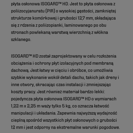
płyta osłonowa ISOGARD™ HD. Jest to płyta osłonowa z
poliizocyjanuratu (PIR) o wysokiej gęstości, zamkniętej
strukturze komórkowej i grubości 12,7 mm, składająca
się z rdzenia z poliizopianki, laminowanego po obu
stronach powlekaną warstwą wierzchnią z włókna
szklanego.
ISOGARD™ HD został zaprojektowany w celu rozłożenia
obciążenia i ochrony płyt izolacyjnych pod membraną
dachową. Jest łatwy w cięciu i obróbce, co umożliwia
szybkie wykonanie wokół detali dachu, takich jak dreny i
inne otwory, skracając czas instalacji i zmniejszając
koszty pracy. Jest również materiał bardzo lekki:
pojedyncza płyta osłonowa ISOGARD™ HD o wymiarach
1,22 m x 2,25 m waży tylko 5 kg, co oznacza łatwość
manipulacji i układania. Zapewnia najwyższą wydajność
cieplną spośród wszystkich płyt osłonowych o grubości
12 mm i jest odporny na ekstremalne warunki pogodowe.