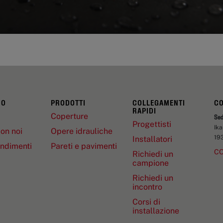
MO
PRODOTTI
COLLEGAMENTI
CO
RAPIDI
Coperture
Sed
Progettisti
Ik
on noi
Opere idrauliche
19
Installatori
ndimenti
Pareti e pavimenti
CO
Richiedi un
campione
Richiedi un
incontro
Corsi di
installazione