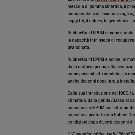
mescola di gomma sintetica, è prog
meccaniche e di resistenza agli ag
raggi UV, il calore, la grandine e i
RubberGard EPDM rimane stabile ne
la capacità intrinseca di recupera
grandinata.
RubberGard EPDM è anche un materia
dalla materia prima, alla produzion
come possibili atti vandalici, la 
anche decenni dopo la sua installaz
Dalla sua introduzione nel 1980, la
climatica, dalla gelida Alaska al 
coperture in EPDM correttamente 
copertura protetta con RubberGard
condizioni dopo diversi decenni di
* “Evaluation of the useful life 