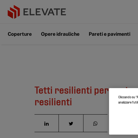
Coperture
Opere idrauliche
Pareti e pavimenti
Tetti resilienti per costr
Cliccando su “A
resilienti
analizzare l'uti