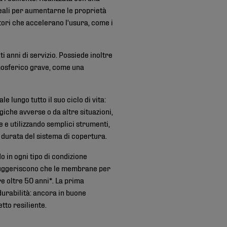
deali per aumentarne le proprietà
tori che accelerano l'usura, come i
anni di servizio. Possiede inoltre
tmosferico grave, come una
lungo tutto il suo ciclo di vita:
iche avverse o da altre situazioni,
 e utilizzando semplici strumenti,
a durata del sistema di copertura.
o in ogni tipo di condizione
i suggeriscono che le membrane per
 oltre 50 anni*. La prima
urabilità: ancora in buone
tto resiliente.