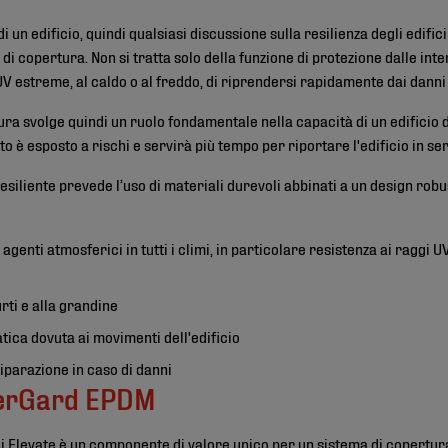
 di un edificio, quindi qualsiasi discussione sulla resilienza degli edifi
di copertura. Non si tratta solo della funzione di protezione dalle in
UV estreme, al caldo o al freddo, di riprendersi rapidamente dai danni e
ura svolge quindi un ruolo fondamentale nella capacità di un edificio di
tto è esposto a rischi e servirà più tempo per riportare l'edificio in ser
esiliente prevede l’uso di materiali durevoli abbinati a un design robus
 agenti atmosferici in tutti i climi, in particolare resistenza ai rag
rti e alla grandine
atica dovuta ai movimenti dell'edificio
riparazione in caso di danni
berGard EPDM
i Elevate è un componente di valore unico per un sistema di copertura