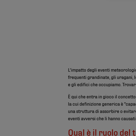
L'impatto degli eventi meteorologic
frequenti grandinate, gli uragani, l
e gli edifici che occupiamo. Trova
È qui che entra in gioco il concett
la cui definizione generica è "capaci
una struttura di assorbire o evita
eventi avversi che li hanno causati. 
Qual è il ruolo del 