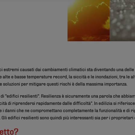
i estremi causati dai cambiamenti climatici sta diventando una delle p
e alte e basse temperature record, la siccità e le inondazioni, tra le a
re soluzioni per mitigare questi rischi è della massima importanza.
o di "edifici resilienti". Resilienza è sicuramente una parola che abbi
tà di riprendersi rapidamente dalle difficoltà". In edilizia si riferisce 
re i danni che ne compromettano completamente la funzionalità e di r
Gli edifici resilienti sono quindi più interessanti sia per i proprietari 
tetto?