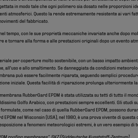
ettata in modo tale che ogni polimero sia dosato nelle proporzioni i
enti atmosferici. Questo la rende estremamente resistente ai vari fat
 movimenti del fabbricato.
l tempo, con le sue proprietà meccaniche invariate anche dopo molti 
re e tornare alla forma e alle prestazioni originali dopo un evento a
le per coperture molto sostenibile, con un basso impatto ambientale 
e, all'uso e allo smaltimento. Se danneggiata da condizioni meteorolog
membrana può essere facilmente riparata, seguendo semplici procedure
ione iniziale. Questa facilità di riparazione prolunga ulteriormente l
 membrana RubberGard EPDM è stata utilizzata su tetti di tutto il mond
caldissimo Golfo Arabico, con prestazioni sempre eccellenti. Gli stud
formulate, come nel caso di quella RubberGard EPDM, possono durare
 EPDM nel Wisconsin (USA), nel 1980, è una prova vivente di questa d
 esposizione a fenomeni meteorologici estremi, è un vero esempio di te
of EPDM roofing membranes”, SKZ (Süddeutsche Kunststoff-Zentrum).