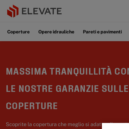
Coperture
Opere idrauliche
Pareti e pavimenti
MASSIMA TRANQUILLITÀ CO
LE NOSTRE GARANZIE SULLE
COPERTURE
Scoprite la copertura che meglio si adatta alle vost