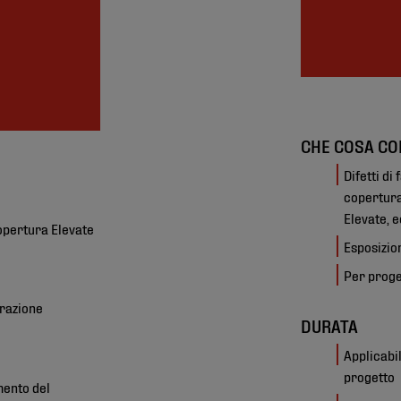
CHE COSA CO
Difetti di
copertura
Elevate, e
copertura Elevate
Esposizio
Per proge
urazione
DURATA
Applicabi
progetto
mento del