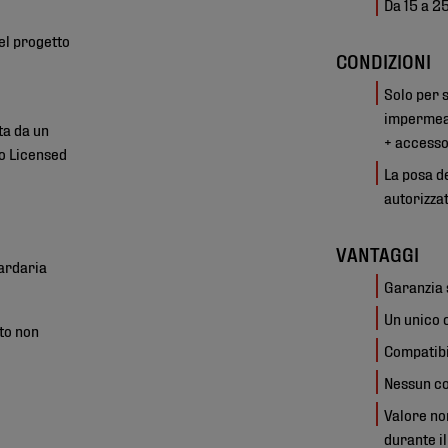
Da 15 a 25
el progetto
CONDIZIONI
Solo per 
impermeab
ta da un
+ accesso
 o Licensed
La posa d
autorizza
VANTAGGI
iardaria
Garanzia 
Un unico 
to non
Compatibil
Nessun co
Valore no
durante il