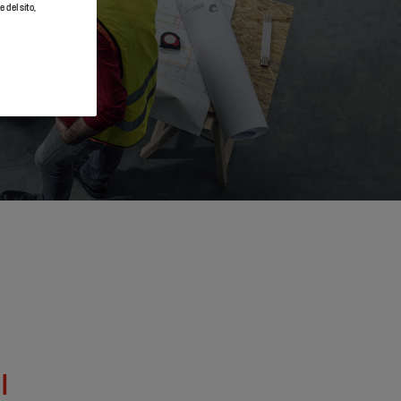
 del sito,
I