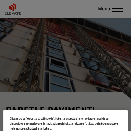
Menu
PARETI E PAVIMENTI
Cliccando su “Accetta tutti i cookie”, l'utente accetta di memorizzare i cookie sul
dispositivo per migliorare la navigazione del sito, analizzare l'utilizzo del sito e assistere
Oltre alle coperture
nelle nostre attività di marketing.