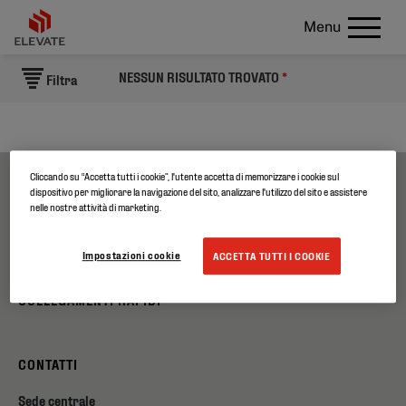
Menu
NESSUN RISULTATO TROVATO
*
Filtra
Cliccando su “Accetta tutti i cookie”, l'utente accetta di memorizzare i cookie sul
dispositivo per migliorare la navigazione del sito, analizzare l'utilizzo del sito e assistere
CHI SIAMO
nelle nostre attività di marketing.
PRODOTTI
Impostazioni cookie
ACCETTA TUTTI I COOKIE
COLLEGAMENTI RAPIDI
CONTATTI
Sede centrale