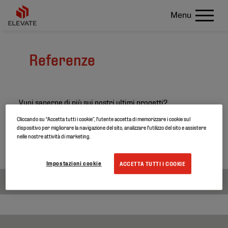
Menu
Referenze
Vuoi saperne di più sui nostri ultimi progetti?
Cliccando su “Accetta tutti i cookie”, l'utente accetta di memorizzare i cookie sul
Cerca le referenze di tuo interesse e scopri di più sui
dispositivo per migliorare la navigazione del sito, analizzare l'utilizzo del sito e assistere
nostri prodotti.
nelle nostre attività di marketing.
Impostazioni cookie
ACCETTA TUTTI I COOKIE