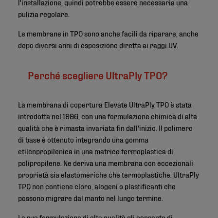
l'installazione, quindi potrebbe essere necessaria una
pulizia regolare.
Le membrane in TPO sono anche facili da riparare, anche
dopo diversi anni di esposizione diretta ai raggi UV.
Perché scegliere UltraPly TPO?
La membrana di copertura Elevate UltraPly TPO è stata
introdotta nel 1996, con una formulazione chimica di alta
qualità che è rimasta invariata fin dall'inizio. Il polimero
di base è ottenuto integrando una gomma
etilenpropilenica in una matrice termoplastica di
polipropilene. Ne deriva una membrana con eccezionali
proprietà sia elastomeriche che termoplastiche. UltraPly
TPO non contiene cloro, alogeni o plastificanti che
possono migrare dal manto nel lungo termine.
La sua formulazione di alta qualità gli consente di