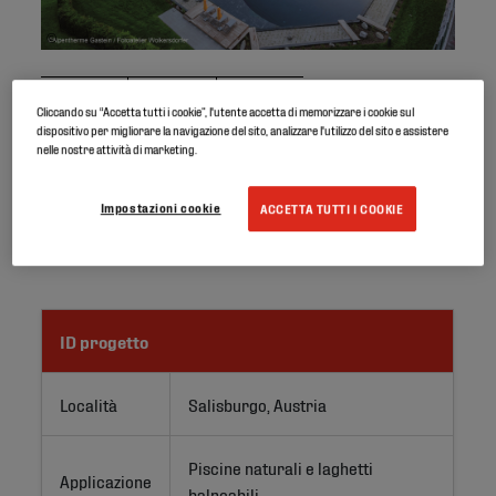
©
Cliccando su “Accetta tutti i cookie”, l'utente accetta di memorizzare i cookie sul
dispositivo per migliorare la navigazione del sito, analizzare l'utilizzo del sito e assistere
nelle nostre attività di marketing.
Holcim ha fornito circa 5.800 m² della sua geomembrana
Impostazioni cookie
ACCETTA TUTTI I COOKIE
GeoGard EPDM da 1,5 mm per la costruzione
dell'Alpentherme Gastein in Austria.
ID progetto
Località
Salisburgo, Austria
Piscine naturali e laghetti 
Applicazione
balneabili