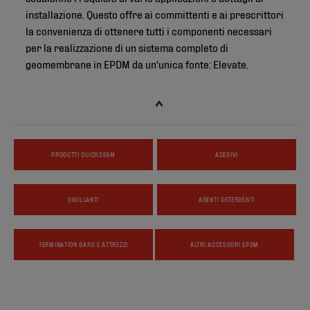
installazione. Questo offre ai committenti e ai prescrittori
la convenienza di ottenere tutti i componenti necessari
per la realizzazione di un sistema completo di
geomembrane in EPDM da un'unica fonte: Elevate.
PRODOTTI QUICKSEAM
ADESIVI
SIGILLANTI
AGENTI DETERGENTI
TERMINATION BARS E ATTREZZI
ALTRI ACCESSORI EPDM