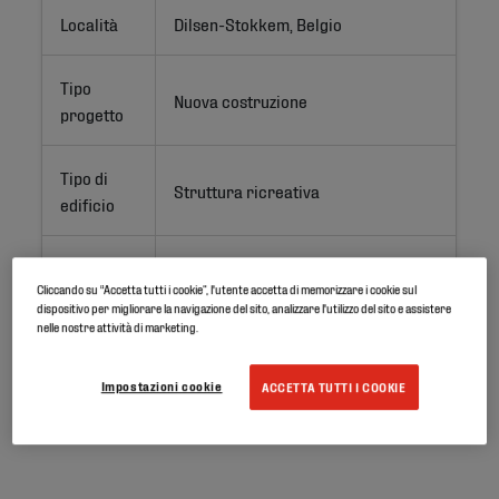
Località
Dilsen-Stokkem, Belgio
Tipo
Nuova costruzione
progetto
Tipo di
Struttura ricreativa
edificio
Superficie
25.000 m²
Cliccando su “Accetta tutti i cookie”, l'utente accetta di memorizzare i cookie sul
dispositivo per migliorare la navigazione del sito, analizzare l'utilizzo del sito e assistere
nelle nostre attività di marketing.
Prodotti
Elevate RubberGard EPDM 1,1 mm
Impostazioni cookie
ACCETTA TUTTI I COOKIE
Sistema
Adesione totale