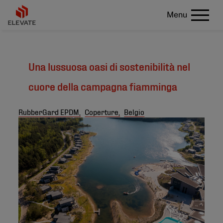
Menu
Una lussuosa oasi di sostenibilità nel
cuore della campagna fiamminga
RubberGard EPDM,
Coperture,
Belgio