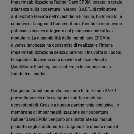
impermeabilizzazione RubberGard EPDM, posata in totale
aderenza sulla copertura in legno. S.V.E.T., distributore
autorizzato Elevate nell'ovest della Francia, ha formato le
squadre di Cougnaud Construction affinché le membrane
potessero essere integrate nel processo costruttivo
modulare. La disponibilità delle membrane EPDM in
diverse larghezze ha consentito di realizzare l'intera
impermeabilizzazione senza giunzioni. Una volta sul posto,
le squadre dovevano solo usare le strisce Elevate
QuickSeam Flashing per realizzare le connessioni a
tenuta tra i moduli.
Cougnaud Construction ha poi unito le forze con S.V.E.T.
per collaborare allo sviluppo di edifici modulari
ecosostenibili. Grazie a questa partnership esclusiva, le
membrane di impermeabilizzazione per coperture
RubberGard EPDM vengono ora installate sui moduli
prodotti negli stabilimenti di Cognaud. In questo modo il
lavoro in cantiere è limitato, i costi sono ridotti e le