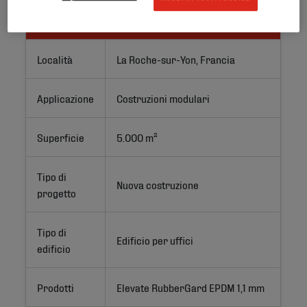
ID progetto
Località
La Roche-sur-Yon, Francia
Applicazione
Costruzioni modulari
Superficie
5.000 m²
Tipo di
Nuova costruzione
progetto
Tipo di
Edificio per uffici
edificio
Prodotti
Elevate RubberGard EPDM 1,1 mm