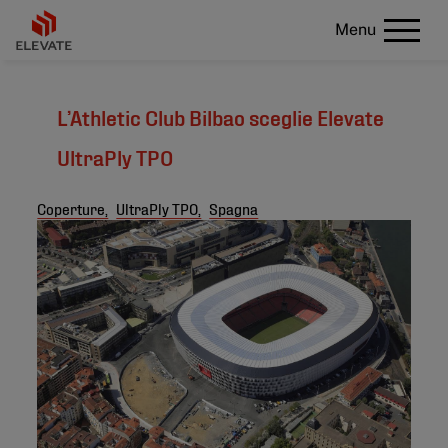
Menu
L’Athletic Club Bilbao sceglie Elevate
UltraPly TPO
Coperture,
UltraPly TPO,
Spagna