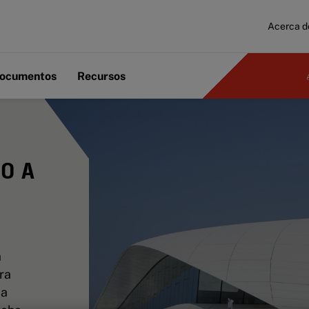
Acerca d
ocumentos
Recursos
O A
a
ra
ja