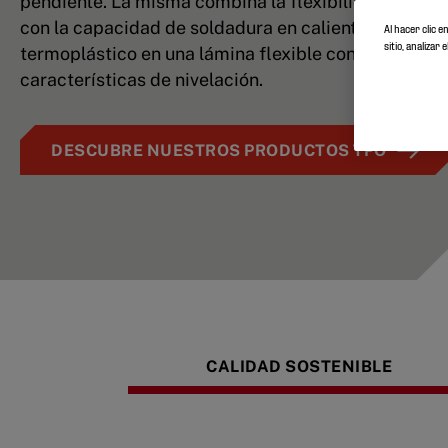
pendiente. La misma combina la flexibilidad del ca
con la capacidad de soldadura en caliente de un
Al hacer clic 
sitio, analiza
termoplástico en una lámina flexible con excelente
características de nivelación.
DESCUBRE NUESTROS PRODUCTOS TPO
CALIDAD SOSTENIBLE