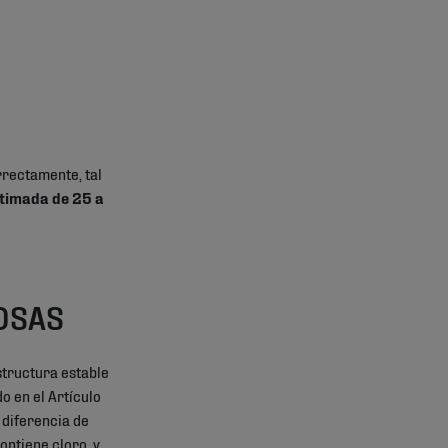
rectamente, tal
estimada de 25 a
OSAS
structura estable
o en el Artículo
 diferencia de
ntiene cloro, y