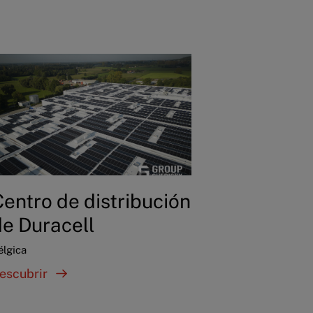
Centro de distribución
de Duracell
élgica
escubrir