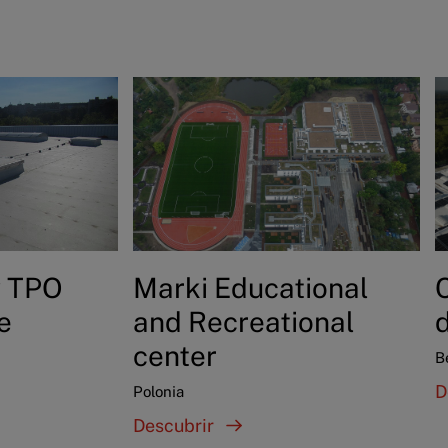
y TPO
Marki Educational
e
and Recreational
center
B
D
Polonia
Descubrir