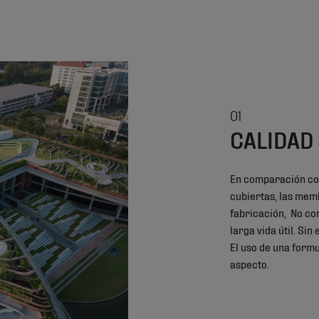
01
CALIDAD
En comparación co
cubiertas, las me
fabricación, No con
larga vida útil. Si
El uso de una formu
aspecto.