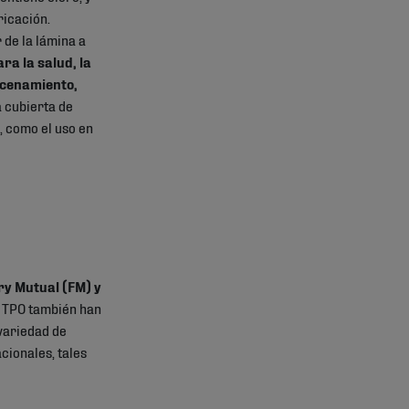
ricación.
de la lámina a
a la salud, la
acenamiento,
a cubierta de
, como el uso en
ry Mutual (FM) y
y TPO también han
variedad de
cionales, tales