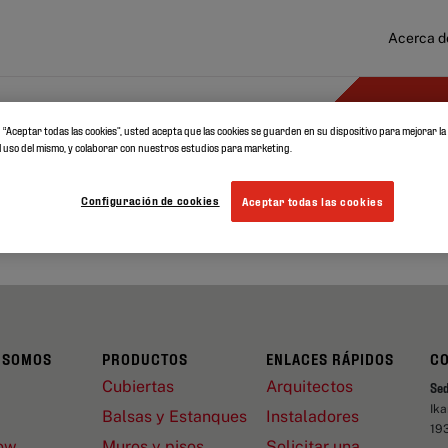
Acerca d
ocumentos
Recursos
en “Aceptar todas las cookies”, usted acepta que las cookies se guarden en su dispositivo para mejorar l
r el uso del mismo, y colaborar con nuestros estudios para marketing.
NINGÚN RESULTADO ENCONTRADO
*
Configuración de cookies
Aceptar todas las cookies
 SOMOS
PRODUCTOS
ENLACES RÁPIDOS
C
Cubiertas
Arquitectos
Se
Ik
Balsas y Estanques
Instaladores
19
ow
Muros y pisos
Solicitar una