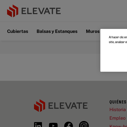
Cubiertas
Balsas y Estanques
Muros y pisos
D
Al hacer clic 
sitio, analiza
QUIÉNES
Historia
Empleo
Know-h