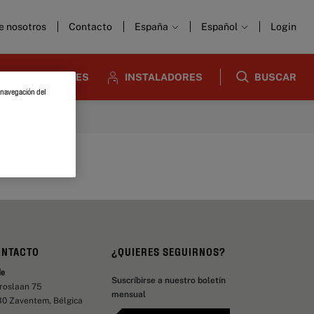
e nosotros
Contacto
España
Español
Login
DISEÑADORES
INSTALADORES
BUSCAR
a navegación del
ONTACTO
¿QUIERES SEGUIRNOS?
de
Suscríbirse a nuestro boletín
aroslaan 75
mensual
30 Zaventem, Bélgica