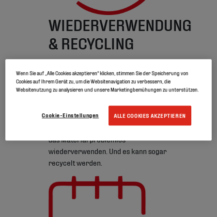
WIEDERVERWENDUNG
& RECYCLING
EPDM erfüllt sämtliche Kriterien
Wenn Sie auf „Alle Cookies akzeptieren“ klicken, stimmen Sie der Speicherung von
der Kreislaufwirtschaft.
Aufgrund
Cookies auf Ihrem Gerät zu, um die Websitenavigation zu verbessern, die
Websitenutzung zu analysieren und unsere Marketingbemühungen zu unterstützen.
seiner langen Lebensdauer wird der
Ressourcenverbrauch reduziert.
Dank seiner Langlebigkeit und
Cookie-Einstellungen
ALLE COOKIES AKZEPTIEREN
dauerhaften Dehnbarkeit lässt sich
das Material problemlos
wiederverwenden. Und es kann sogar
recycelt werden.