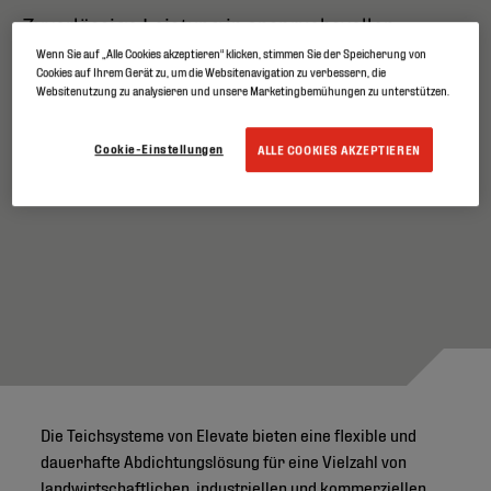
Zuverlässige Leistung in anspruchsvollen
Umgebungen
Wenn Sie auf „Alle Cookies akzeptieren“ klicken, stimmen Sie der Speicherung von
Cookies auf Ihrem Gerät zu, um die Websitenavigation zu verbessern, die
Websitenutzung zu analysieren und unsere Marketingbemühungen zu unterstützen.
Cookie-Einstellungen
ALLE COOKIES AKZEPTIEREN
Die Teichsysteme von Elevate bieten eine flexible und
dauerhafte Abdichtungslösung für eine Vielzahl von
landwirtschaftlichen, industriellen und kommerziellen