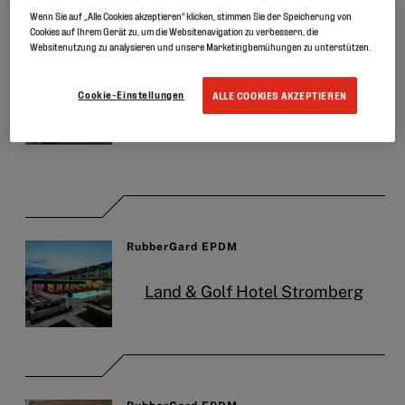
REFERENZPROJEKTE
Wenn Sie auf „Alle Cookies akzeptieren“ klicken, stimmen Sie der Speicherung von
Cookies auf Ihrem Gerät zu, um die Websitenavigation zu verbessern, die
Websitenutzung zu analysieren und unsere Marketingbemühungen zu unterstützen.
RubberGard EPDM
Cookie-Einstellungen
ALLE COOKIES AKZEPTIEREN
Einfamilienhaus in
Destelbergen
RubberGard EPDM
Land & Golf Hotel Stromberg