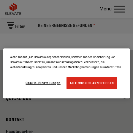
Menu
KEINE ERGEBNISSE GEFUNDEN
*
Filter
Wenn Sie auf „Alle Cookies akzeptieren“ klicken, stimmen Sie der Speicherung von
Cookies auf Ihrem Gerät zu, um die Websitenavigation zu verbessern, die
ÜBER UNS
Websitenutzung zu analysieren und unsere Marketingbemühungen zu unterstützen.
PRODUKTE
Cookie-Einstellungen
ALLE COOKIES AKZEPTIEREN
QUICKLINKS
KONTAKT
Hauptquartier