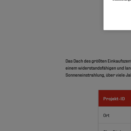
Das Dach des größten Einkaufszent
einem widerstandsfähigen und lang
Sonneneinstrahlung, über viele J
Projekt-ID
Ort