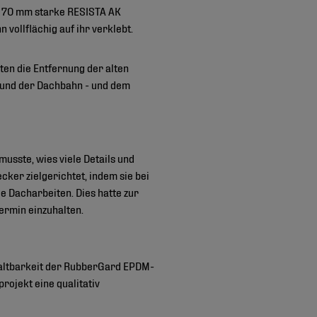
e 70 mm starke RESISTA AK
ollflächig auf ihr verklebt.
en die Entfernung der alten
 und der Dachbahn - und dem
usste, wies viele Details und
cker zielgerichtet, indem sie bei
ie Dacharbeiten. Dies hatte zur
ermin einzuhalten.
Haltbarkeit der RubberGard EPDM-
ojekt eine qualitativ