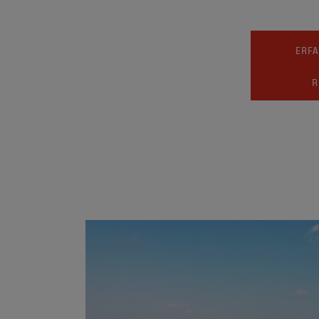
ERFA
R