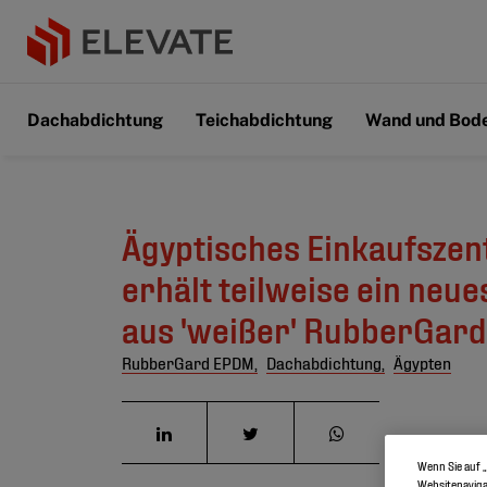
Dachabdichtung
Teichabdichtung
Wand und Bod
Ägyptisches Einkaufsze
erhält teilweise ein neu
aus 'weißer' RubberGar
RubberGard EPDM,
Dachabdichtung,
Ägypten
Wenn Sie auf „
Websitenaviga