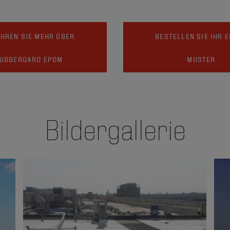
HREN SIE MEHR ÜBER
BESTELLEN SIE IHR 
UBBERGARD EPDM
MUSTER
Bildergallerie