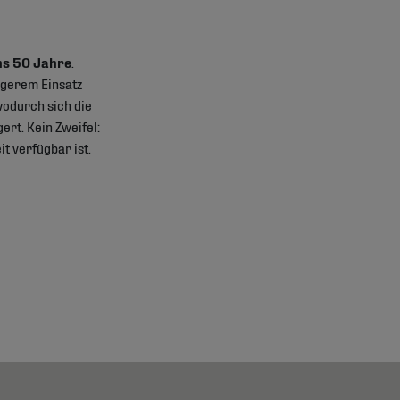
ns 50 Jahre
.
ngerem Einsatz
wodurch sich die
rt. Kein Zweifel:
t verfügbar ist.