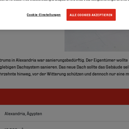
Cookie-Einstellungen
ALLE COOKIES AKZEPTIEREN
rums in Alexandria war sanierungsbedürftig. Der Eigentümer wollte e
lebigen Dachsystem sanieren. Das neue Dach sollte das Gebäude selb
ahrzehnte hinweg, vor der Witterung schützen und dennoch nur eine 
Alexandria, Ägypten