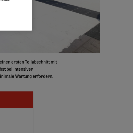
inen ersten Teilabschnitt mit
st bei intensiver
minimale Wartung erfordern.