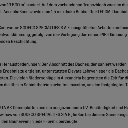
von 13.500 m² saniert. Auf dem vorhandenen Trapezblech wurden di
. Anschließend wurde eine 1,5 mm dicke RubberGard EPDM-Dachbahn v
Contractor SODECO SPECIALTIES S.A.E. ausgeführten Arbeiten umfasst
ralwolldämmung, gefolgt von der Verlegung der neuen PIR-Dämmung
renden Beschichtung.
 Herausforderungen: Der Abschnitt des Daches, der saniert werden m
 Ergebnis zu erzielen, unterstützten Elevate Lehrverleger die Dachde
eten. Die vielen Niederschläge in Alexandria begrenzten die Zeit für d
m die Uhr im Schichtbetrieb arbeiten mussten, um den festgelegten T
ISTA AK Dämmplatten und die ausgezeichnete UV-Beständigkeit und 
how von SODECO SPECIALTIES S.A.E., ließen bei diesem Sanierungspr
e den Bauherren in jeder Form überzeugte.