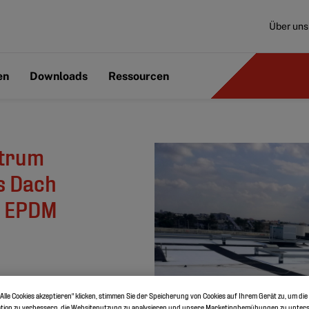
Über uns
en
Downloads
Ressourcen
ntrum
es Dach
d EPDM
Alle Cookies akzeptieren“ klicken, stimmen Sie der Speicherung von Cookies auf Ihrem Gerät zu, um die
tion zu verbessern, die Websitenutzung zu analysieren und unsere Marketingbemühungen zu unters