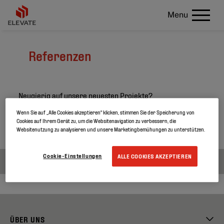
Menu
Referenzen
Neugierig auf unsere neuesten Projekte?
Wenn Sie auf „Alle Cookies akzeptieren“ klicken, stimmen Sie der Speicherung von
Suchen Sie in unseren Projekten und erfahren sie mehr
Cookies auf Ihrem Gerät zu, um die Websitenavigation zu verbessern, die
über unsere Produkte
Websitenutzung zu analysieren und unsere Marketingbemühungen zu unterstützen.
Cookie-Einstellungen
ALLE COOKIES AKZEPTIEREN
ÜBER UNS