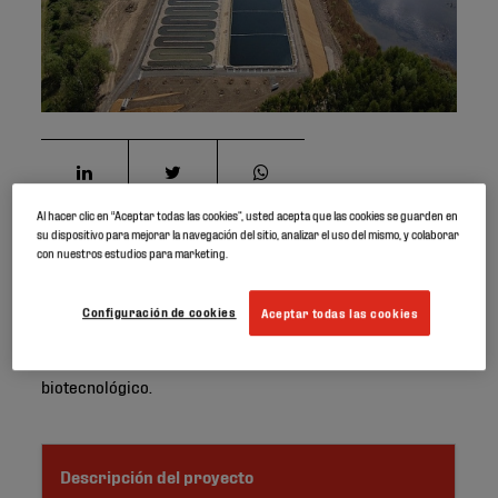
Al hacer clic en “Aceptar todas las cookies”, usted acepta que las cookies se guarden en
su dispositivo para mejorar la navegación del sitio, analizar el uso del mismo, y colaborar
con nuestros estudios para marketing.
El agua utiizada por la mina Kohinoor en la República
Checa tiene una composición química que impide su
Configuración de cookies
Aceptar todas las cookies
vertido directo en el lago contiguo. Por lo tanto, el agua
debe depurarse mediante un proceso de filtrado
biotecnológico.
Descripción del proyecto