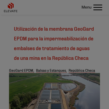
Menu
Utilización de la membrana GeoGard
EPDM para la impermeabilización de
embalses de tratamiento de aguas
de una mina en la República Checa
GeoGard EPDM,
Balsas y Estanques,
República Checa