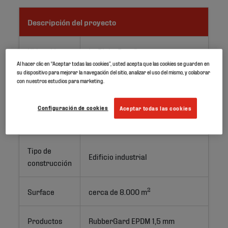
Descripción del proyecto
Ubicación
La Rioja, España
Al hacer clic en “Aceptar todas las cookies”, usted acepta que las cookies se guarden en
su dispositivo para mejorar la navegación del sitio, analizar el uso del mismo, y colaborar
Aplicación
Cubierta ajardinada
con nuestros estudios para marketing.
Tipo de
Configuración de cookies
Aceptar todas las cookies
Construcción nueva
proyecto
Tipo de
Edificio industrial
construcción
2
Surface
cerca de 8.000 m
Productos
RubberGard EPDM 1,5 mm