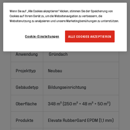
Wenn Sie auf „Alle Cookies akzeptieren“ klicken, stimmen Sie der Speicherung von
Cookies auf Ihrem Gerät zu, um die Websitenavigation zu verbessern, die
Projekt-ID
Websitenutzung zu analysieren und unsere Marketingbemühungen zu unterstützen.
Cookie-Einstellungen
Ort
Velíková, Tschechische Republik
ALLE COOKIES AKZEPTIEREN
Anwendung
 Gründach 
Projekttyp
Neubau
Gebäudetyp
Bildungseinrichtung
Oberfläche
348 m² (250 m² + 48 m² + 50 m²)
Produkte
Elevate RubberGard EPDM (1,1 mm)